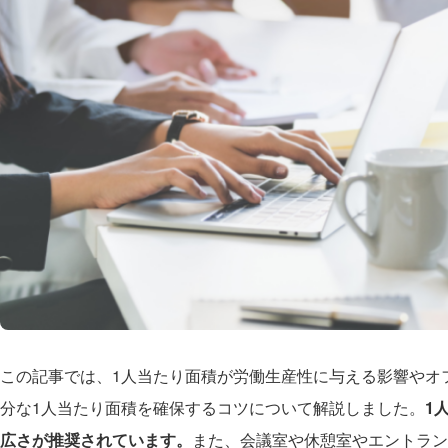
この記事では、1人当たり面積が労働生産性に与える影響やオ
分な1人当たり面積を確保するコツについて解説しました。
1
広さが推奨されています。
また、会議室や休憩室やエントラン