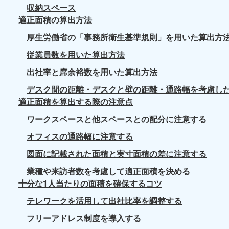
収納スペース
適正面積の算出方法
厚生労働省の「事務所衛生基準規則」を用いた算出方
従業員数を用いた算出方法
出社率と席余裕数を用いた算出方法
デスク間の距離・デスクと壁の距離・通路幅を考慮し
適正面積を算出する際の注意点
ワークスペースと他スペースとの配分に注意する
オフィスの通路幅に注意する
図面に記載された面積と実寸面積の差に注意する
業種や来訪者数を考慮して適正面積を決める
十分な1人当たりの面積を確保するコツ
テレワークを活用して出社比率を調整する
フリーアドレス制度を導入する