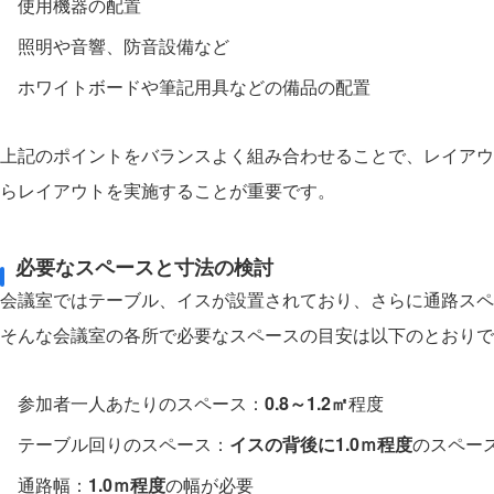
使用機器の配置
照明や音響、防音設備など
ホワイトボードや筆記用具などの備品の配置
上記のポイントをバランスよく組み合わせることで、レイアウ
らレイアウトを実施することが重要です。
必要なスペースと寸法の検討
会議室ではテーブル、イスが設置されており、さらに通路スペ
そんな会議室の各所で必要なスペースの目安は以下のとおりで
参加者一人あたりのスペース：
0.8～1.2㎡
程度
テーブル回りのスペース：
イスの背後に1.0ｍ程度
のスペー
通路幅：
1.0ｍ程度
の幅が必要