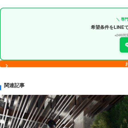
＼ 専
希望条件をLIN
※24時
関連記事