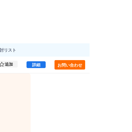
討
リスト
追加
山崎ビル 2 (38.21㎡) ｜中央区 の賃貸オフィ
詳細
お問い合わせ