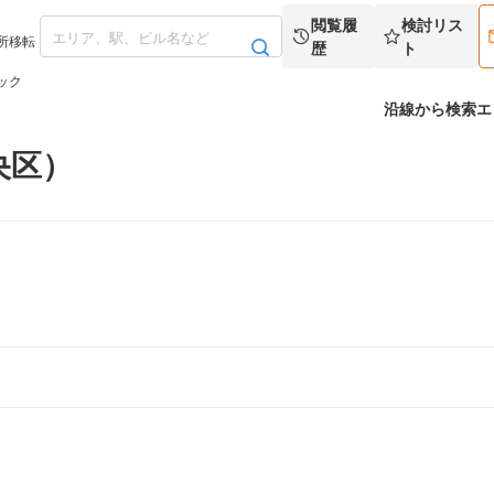
閲覧履
検討リス
所移転
歴
ト
ック
沿線から検索
エ
央区）