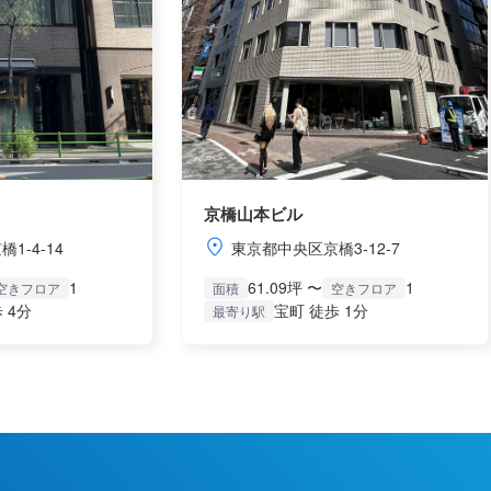
京橋山本ビル
1-4-14
東京都中央区京橋3-12-7
1
61.09坪 〜
1
空きフロア
面積
空きフロア
 4分
宝町 徒歩 1分
最寄り駅