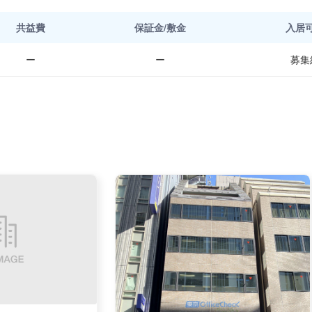
共益費
保証金/敷金
入居
ー
ー
募集