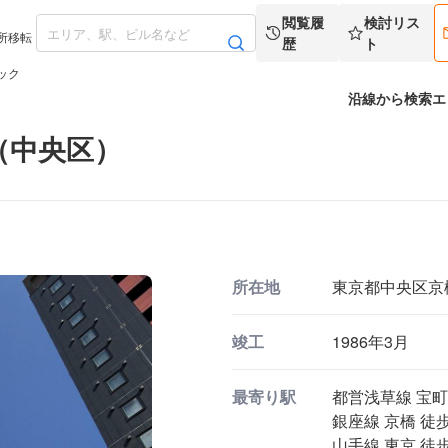
閲覧履
検討リス
所移転
歴
ト
ック
沿線から検索
エ
（中央区）
所在地
東京都中央区京橋3
竣工
1986年3月
最寄り駅
都営浅草線 宝町
銀座線 京橋 徒歩
山手線 東京 徒歩