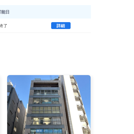
可能日
京橋山本ビル 8 (201.95㎡) ｜
終了
詳細