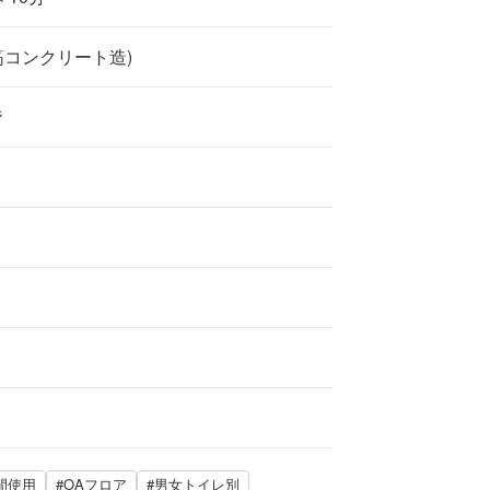
筋コンクリート造)
階
時間使用
#OAフロア
#男女トイレ別