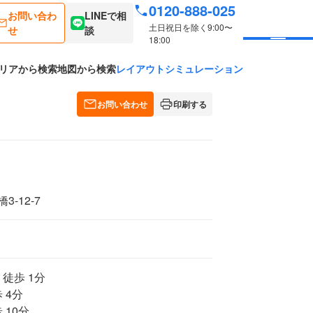
0120-888-025
お問い合わ
LINEで相
土日祝日を除く9:00〜
せ
談
18:00
リアから検索
地図から検索
レイアウトシミュレーション
お問い合わせ
印刷する
-12-7
 徒歩 1分
 4分
 10分