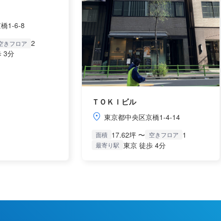
1-6-8
2
空きフロア
 3分
ＴＯＫＩビル
東京都中央区京橋1-4-14
17.62坪 〜
1
面積
空きフロア
東京 徒歩 4分
最寄り駅