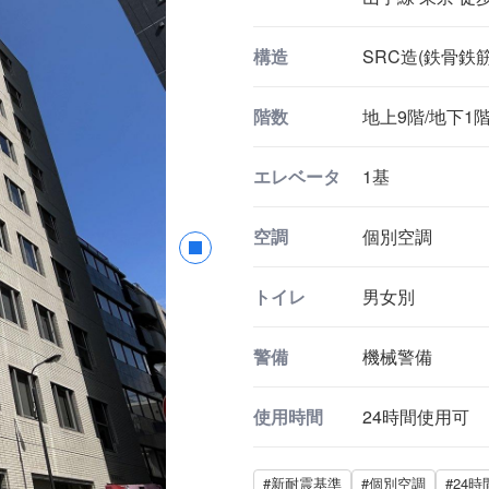
構造
SRC造(鉄骨鉄
階数
地上9階/地下1
エレベータ
1基
空調
個別空調
トイレ
男女別
警備
機械警備
使用時間
24時間使用可
#新耐震基準
#個別空調
#24