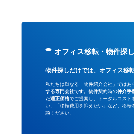
オフィス移転・物件探
物件探しだけでは、オフィス移
私たちは単なる「物件紹介会社」ではあ
する専門会社
です。物件契約時の
仲介手
た
適正価格
でご提案し、トータルコスト
い」「移転費用を抑えたい」など、移転
談ください。