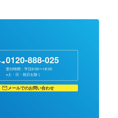
0120-888-025
受付時間：平日9:00〜18:00
※土・日・祝日を除く
メールでのお問い合わせ