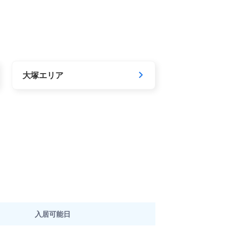
大塚エリア
入居可能日