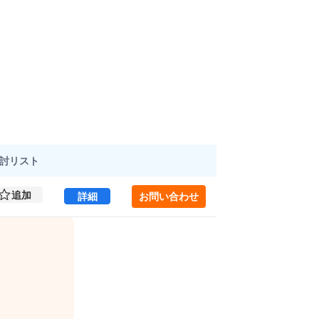
討
リスト
追加
西村ビル 2 (87.57㎡) ｜池袋エリア の賃貸
詳細
お問い合わせ