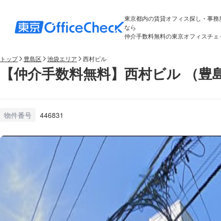
東京都内の賃貸オフィス探し・事務
なら
仲介手数料無料の東京オフィスチェ
トップ
豊島区
池袋エリア
西村ビル
【仲介手数料無料】西村ビル （豊
物件番号
446831