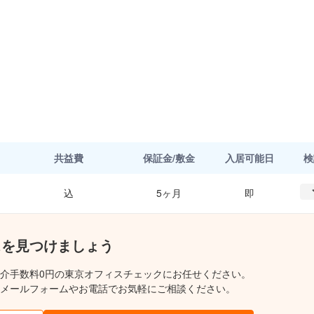
共益費
保証金/敷金
入居可能日
検
込
5ヶ月
即
スを見つけましょう
介手数料0円の東京オフィスチェックにお任せください。
メールフォームやお電話でお気軽にご相談ください。