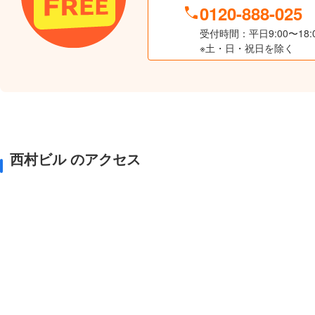
0120-888-025
受付時間：平日9:00〜18:
※土・日・祝日を除く
西村ビル のアクセス