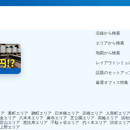
ら
沿線から検索
エリアから検索
地図から検索
レイアウトシミュ
話題のセットアッ
厳選オフィス特集
リア
番町エリア
麹町エリア
日本橋エリア
京橋エリア
人形町エリ
金エリア
六本木エリア
麻布エリア
芝公園エリア
高輪エリア
浜松
官山エリア
恵比寿エリア
千駄ヶ谷エリア
代々木エリア
渋谷エリ
上野エリア