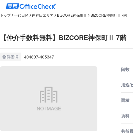
トップ
千代田区
内神田エリア
BIZCORE神保町Ⅱ
BIZCORE神保町Ⅱ 7階
【仲介手数料無料】BIZCORE神保町Ⅱ 7階
物件番号
404897-405347
階数
用途/
面積
賃料
共益