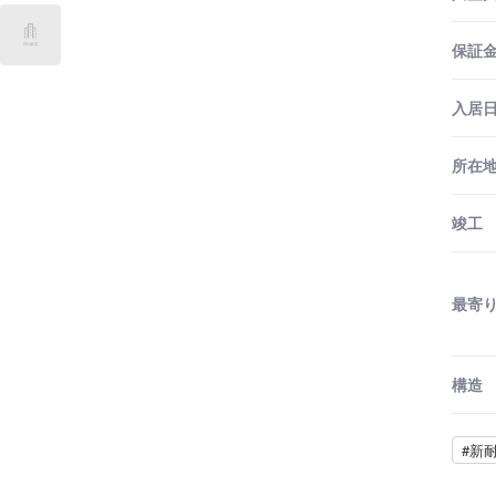
保証金
入居
所在
竣工
最寄
構造
#新