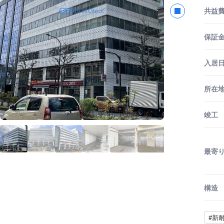
共益
保証金
入居
所在
竣工
最寄
構造
#新