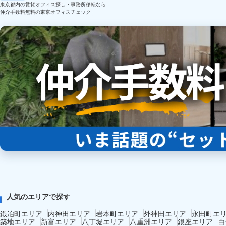
東京都内の賃貸オフィス探し・事務所移転なら
仲介手数料無料の東京オフィスチェック
人気のエリアで探す
鍛冶町エリア
内神田エリア
岩本町エリア
外神田エリア
永田町エ
築地エリア
新富エリア
八丁堀エリア
八重洲エリア
銀座エリア
白