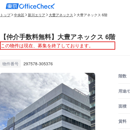
トップ
中央区
新川エリア
大豊アネックス
大豊アネックス 6階
【仲介手数料無料】大豊アネックス 6階
この物件は現在、募集を終了しております。
物件番号
297578-305376
階数
用途/
面積
賃料