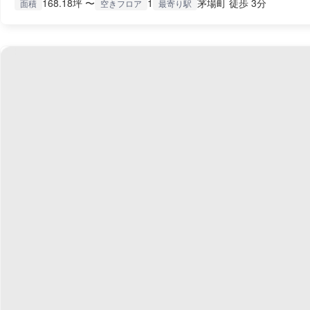
168.18坪 〜
1
茅場町 徒歩 3分
面積
空きフロア
最寄り駅