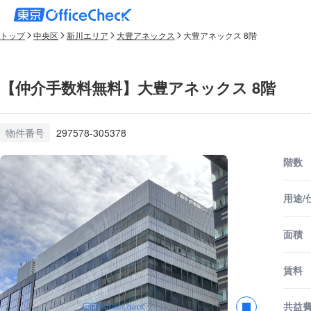
トップ
中央区
新川エリア
大豊アネックス
大豊アネックス 8階
【仲介手数料無料】大豊アネックス 8階
物件番号
297578-305378
階数
用途/
面積
賃料
共益