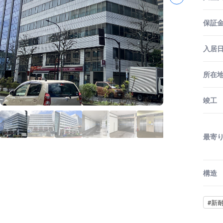
保証金
入居
所在
竣工
最寄
構造
#新