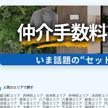
人気のエリアで探す
鍛冶町エリア
内神田エリア
岩本町エリア
外神田エリア
永田町エ
築地エリア
新富エリア
八丁堀エリア
八重洲エリア
銀座エリア
白
赤坂エリア
市ヶ谷エリア
四谷エリア
西新宿エリア
広尾エリア
代
南池袋エリア
大崎エリア
戸越エリア
五反田エリア
御徒町エリア