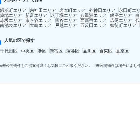
鍛冶町エリア
内神田エリア
岩本町エリア
外神田エリア
永田町エ
築地エリア
新富エリア
八丁堀エリア
八重洲エリア
銀座エリア
白
赤坂エリア
市ヶ谷エリア
四谷エリア
西新宿エリア
広尾エリア
代
南池袋エリア
大崎エリア
戸越エリア
五反田エリア
御徒町エリア
人気の区で探す
千代田区
中央区
港区
新宿区
渋谷区
品川区
台東区
文京区
※未公開物件もご提案可能！お気軽にご相談ください。（未公開物件は場合により