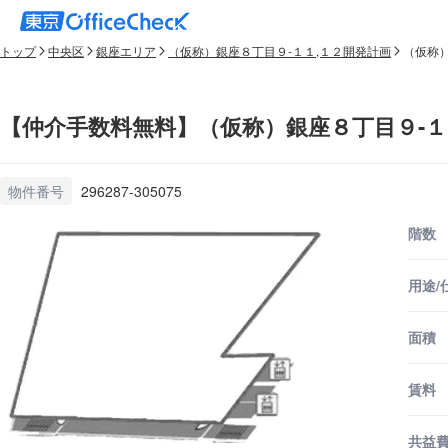
トップ
中央区
銀座エリア
（仮称）銀座８丁目９-１１,１２開発計画
（仮称）
【仲介手数料無料】（仮称）銀座８丁目９-１１
物件番号
296287-305075
階数
用途/
面積
賃料
共益