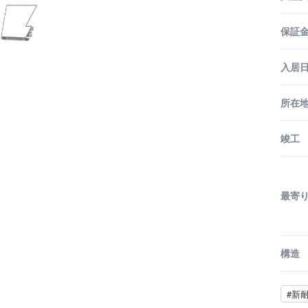
保証金
入居
所在
竣工
最寄
構造
#新