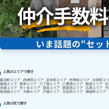
人気のエリアで探す
鍛冶町エリア
内神田エリア
岩本町エリア
外神田エリア
永田町エ
築地エリア
新富エリア
八丁堀エリア
八重洲エリア
銀座エリア
白
赤坂エリア
市ヶ谷エリア
四谷エリア
西新宿エリア
広尾エリア
代
南池袋エリア
大崎エリア
戸越エリア
五反田エリア
御徒町エリア
人気の区で探す