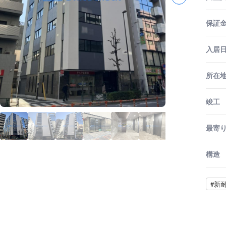
保証金
入居
所在
竣工
最寄
構造
#新