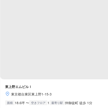
東上野エムビルＩ
東京都台東区東上野1-15-3
18.6坪 〜
1
仲御徒町 徒歩 1分
面積
空きフロア
最寄り駅