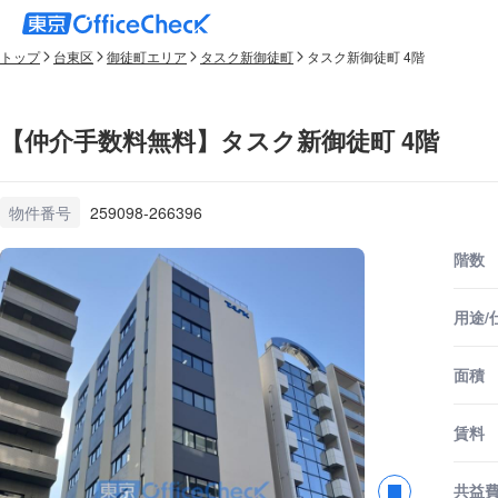
トップ
台東区
御徒町エリア
タスク新御徒町
タスク新御徒町 4階
【仲介手数料無料】タスク新御徒町 4階
物件番号
259098-266396
階数
用途/
面積
賃料
共益