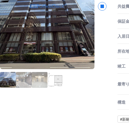
共益
保証金
入居
所在
竣工
最寄
構造
#新