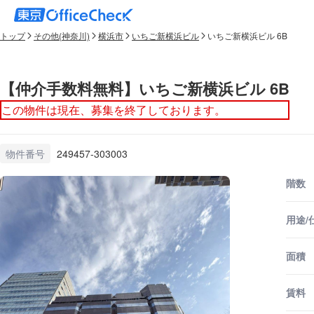
トップ
その他(神奈川)
横浜市
いちご新横浜ビル
いちご新横浜ビル 6B
【仲介手数料無料】いちご新横浜ビル 6B
この物件は現在、募集を終了しております。
物件番号
249457-303003
階数
用途/
面積
賃料