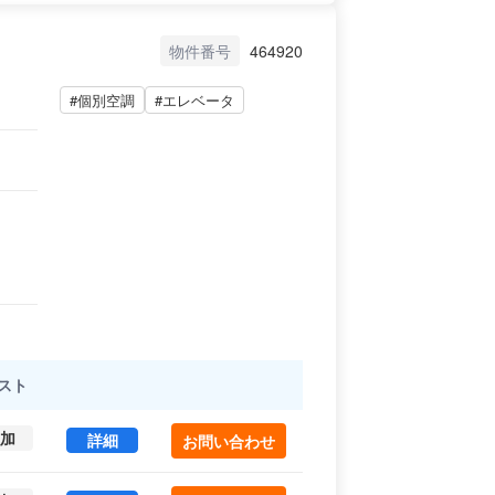
物件番号
464920
#個別空調
#エレベータ
スト
加
朝日ビル本館 3 (29.72㎡) ｜中央区 の賃貸オフィ
詳細
お問い合わせ