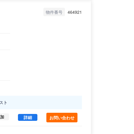
物件番号
464921
スト
加
京央会館 3-301 (31.77㎡) ｜中央区 の賃貸オフ
詳細
お問い合わせ