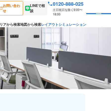
0120-888-025
お問い合わ
LINEで相
土日祝日を除く9:00〜
せ
談
18:00
リアから検索
地図から検索
レイアウトシミュレーション
料）