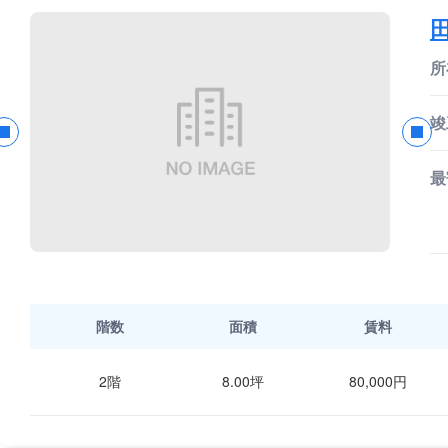
所
竣
最
階数
面積
賃料
2階
8.00坪
80,000円