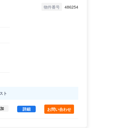
物件番号
486254
スト
加
田中ビル 2 (26.45㎡) ｜中央区 の賃貸オフィス・
詳細
お問い合わせ