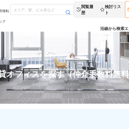
閲覧履
検討リス
所移転
歴
ト
ック
沿線から検索
エ
賃貸オフィスを探す（仲介手数料無