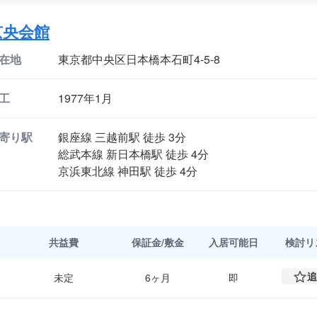
京央会館
在地
東京都中央区日本橋本石町4-5-8
工
1977年1月
寄り駅
銀座線 三越前駅 徒歩 3分
総武本線 新日本橋駅 徒歩 4分
京浜東北線 神田駅 徒歩 4分
共益費
保証金/敷金
入居可能日
検討
リ
追
未定
6ヶ月
即