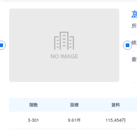
所
竣
最
階数
面積
賃料
3-301
9.61坪
115,454円