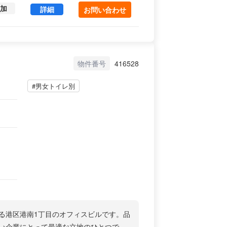
加
三渓洞ビル 4 (76.99㎡) ｜中央区 の賃貸オフィス
詳細
お問い合わせ
物件番号
416528
#男女トイレ別
する港区港南1丁目のオフィスビルです。品
い企業にとって最適な立地のひとつで