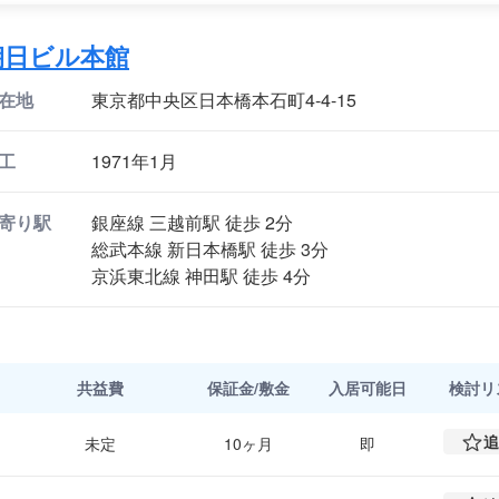
朝日ビル本館
在地
東京都中央区日本橋本石町4-4-15
工
1971年1月
寄り駅
銀座線 三越前駅 徒歩 2分
総武本線 新日本橋駅 徒歩 3分
京浜東北線 神田駅 徒歩 4分
共益費
保証金/敷金
入居可能日
検討
リ
追
未定
10ヶ月
即