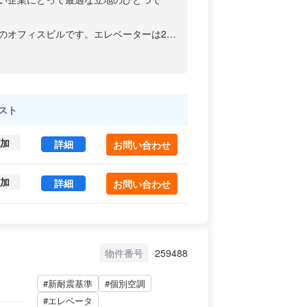
工のオフィスビルです。エレベーターは2基
高2520mm・OAフロア・個別空調・男
テクノロジー企業をはじめ多数の企業が拠
アでの本格的なオフィス展開をご検討の
スト
加
小泉ビル 2A (46.61㎡) ｜中央区 の賃貸オフィス
詳細
お問い合わせ
加
小泉ビル 2-A (46.58㎡) ｜中央区 の賃貸オフィス
詳細
お問い合わせ
物件番号
259488
#新耐震基準
#個別空調
#エレベータ