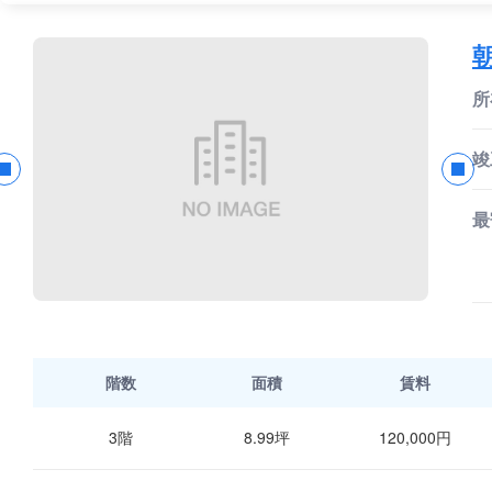
所
竣
最
階数
面積
賃料
3階
8.99坪
120,000円