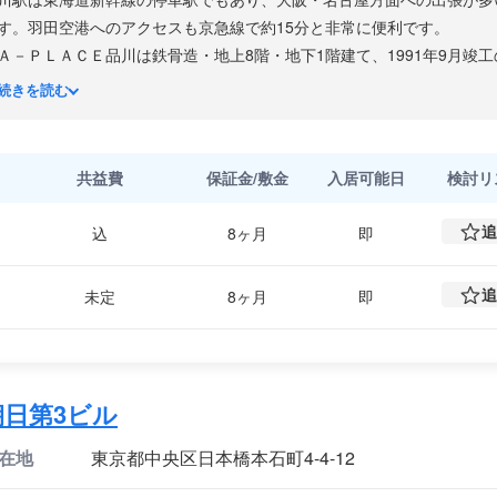
す。羽田空港へのアクセスも京急線で約15分と非常に便利です。
Ａ－ＰＬＡＣＥ品川は鉄骨造・地上8階・地下1階建て、1991年9月竣
を備え、基準階面積は約123坪と中規模フロアに対応した広さです。天井
続きを読む
女別トイレを完備し、機械警備による24時間使用が可能です。
港南エリアはJR品川駅港南口側に広がるオフィスゾーンで、大手IT・
点を構えています。新幹線・空港アクセスを重視する企業や、品川エリ
共益費
保証金/敷金
入居可能日
検討
リ
企業にお勧めの物件です。
追
込
8ヶ月
即
追
未定
8ヶ月
即
朝日第3ビル
在地
東京都中央区日本橋本石町4-4-12