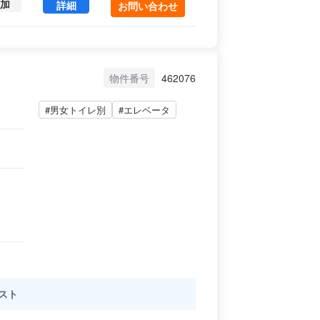
加
朝日ビル本館 6 (29.72㎡) ｜中央区 の賃貸オフィ
詳細
お問い合わせ
物件番号
462076
#男女トイレ別
#エレベータ
スト