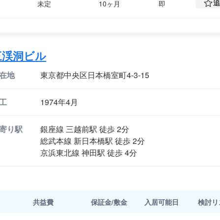
追
未定
10ヶ月
即
三渓洞ビル
在地
東京都中央区日本橋室町4-3-15
工
1974年4月
寄り駅
銀座線 三越前駅 徒歩 2分
総武本線 新日本橋駅 徒歩 2分
京浜東北線 神田駅 徒歩 4分
共益費
保証金/敷金
入居可能日
検討
リ