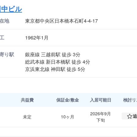
田中ビル
在地
東京都中央区日本橋本石町4-4-17
工
1962年1月
寄り駅
銀座線 三越前駅 徒歩 3分
総武本線 新日本橋駅 徒歩 4分
京浜東北線 神田駅 徒歩 5分
共益費
保証金/敷金
入居可能日
検討
リ
2026年9月
追
未定
10ヶ月
下旬