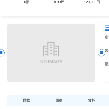
6階
8.99坪
120,000円
所
竣
最
階数
面積
賃料