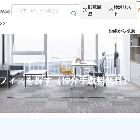
閲覧履
検討リス
所移転
歴
ト
ック
沿線から検索
エ
オフィスを探す（仲介手数料無料）