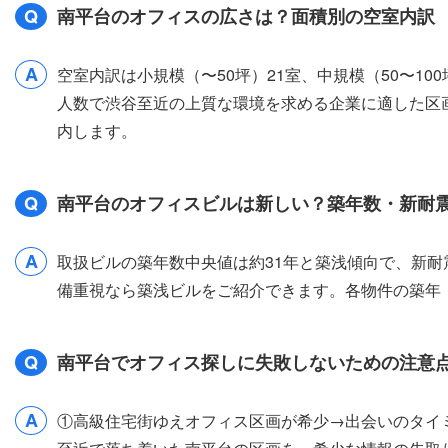
Q
南平台のオフィスの広さは？面積別の空室内訳
A
空室内訳は小規模（〜50坪）21室、中規模（50〜10
人数で渋谷至近の上質な環境を求める企業に適した区
内します。
Q
南平台のオフィスビルは新しい？築年数・新耐
A
取扱ビルの築年数中央値は約31年と築浅傾向で、新耐
備重視なら築浅ビルをご紹介できます。各物件の築年
Q
南平台でオフィス探しに失敗しないための注意
A
①高級住宅街ゆえオフィス区画が希少→出会いのタイ