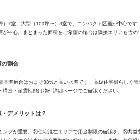
0坪）7室、大型（100坪〜）3室で、コンパクト区画が中心です
画が中心。まとまった面積をご希望の場合は隣接エリアも含め
震の割合
震基準適合はおよそ88%と高い水準です。高級住宅街らしく
・構造・耐震性能は物件詳細ページでご確認ください。
点・デメリットは？
ミングが重要。②住宅混在エリアで用途制限の確認を。③共益