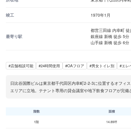
竣工
1970年1月
都営三田線 内幸町 徒
最寄り駅
銀座線 新橋 徒歩 5分
山手線 新橋 徒歩 6分
#店舗相談可能
#24時間使用
#OAフロア
#男女トイレ別
#エレ
日比谷国際ビルは東京都千代田区内幸町2-2-3に位置するオフィ
エリアに立地。テナント専用の貸会議室や地下飲食フロアが完備
階数
面積
1階
14.89坪