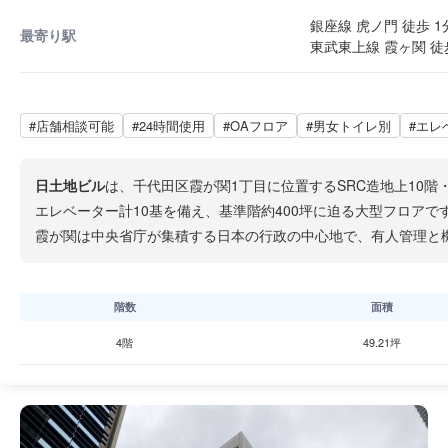
銀座線 虎ノ門 徒歩 1
最寄り駅
東武東上線 霞ヶ関 徒
#店舗相談可能
#24時間使用
#OAフロア
#男女トイレ別
#エレ
日土地ビル
は、千代田区霞が関1丁目に位置するSRC造地上10階
エレベーター計10基を備え、基準階約400坪に迫る大型フロアで
霞が関は中央省庁が集積する日本の行政の中心地で、有人管理と
階数
面積
4階
49.21坪