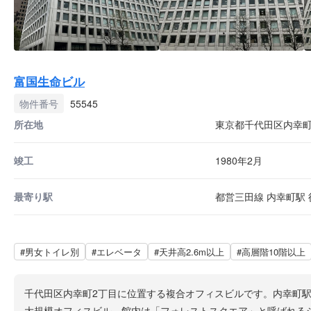
富国生命ビル
物件番号
55545
所在地
東京都千代田区内幸町2
竣工
1980年2月
最寄り駅
都営三田線 内幸町駅 徒
#男女トイレ別
#エレベータ
#天井高2.6m以上
#高層階10階以上
千代田区内幸町2丁目に位置する複合オフィスビルです。内幸町駅
大規模オフィスビル。館内は「フォレストスクエア」と呼ばれるショ