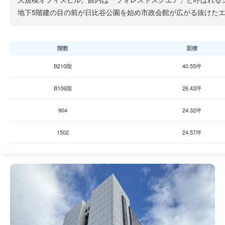
地下5階建の目の前が日比谷公園を始め市政会館が広がる抜けた
階数
面積
B210階
40.55坪
B106階
26.43坪
904
24.32坪
1502
24.57坪