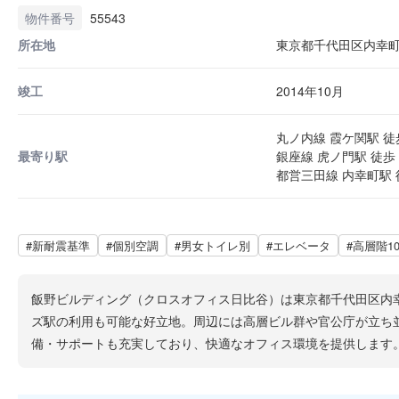
物件番号
55543
所在地
東京都千代田区内幸町2
竣工
2014年10月
丸ノ内線 霞ケ関駅 徒
最寄り駅
銀座線 虎ノ門駅 徒歩 
都営三田線 内幸町駅 
#新耐震基準
#個別空調
#男女トイレ別
#エレベータ
#高層階1
飯野ビルディング（クロスオフィス日比谷）は東京都千代田区内幸町
ズ駅の利用も可能な好立地。周辺には高層ビル群や官公庁が立ち並
備・サポートも充実しており、快適なオフィス環境を提供します