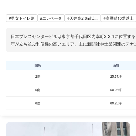
#男女トイレ別
#エレベータ
#天井高2.6m以上
#高層階10階以上
日本プレスセンタービルは東京都千代田区内幸町2-2-1に位置す
庁が立ち並ぶ利便性の高いエリア。主に新聞社や士業関連のテナ
階数
面積
2階
25.37坪
6南
60.28坪
6階
60.28坪