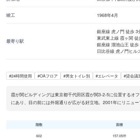
竣工
1968年4月
銀座線 虎ノ門 徒歩 3
東武東上線 霞ヶ関 徒
最寄り駅
銀座線 溜池山王 徒歩 
日比谷線 虎ノ門ヒルズ
#24時間使用
#OAフロア
#男女トイレ別
#エレベータ
#貸会議
霞が関ビルディングは東京都千代田区霞が関3-2-5に位置するオ
にあり、目の前には外堀通りが広がる好立地。2001年にリニュ
階数
面積
602
157.05坪