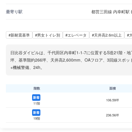
最寄り駅
都営三田線 内幸町駅 徒
#新耐震基準
#男女トイレ別
#エレベータ
#天井高2.6m以上
#
日比谷ダイビルは、千代田区内幸町1-1-7に位置するS造21階・地
坪、基準階約266坪、天井高2,600mm、OAフロア、3回線ス
+機械警備、24h。
階数
面積
新着
106.59坪
11階
新着
236.56坪
19階