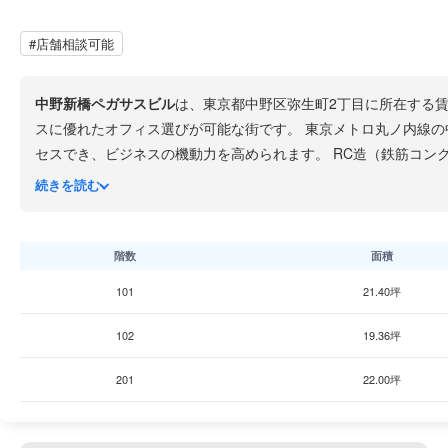
#店舗相談可能
中野新橋ペガサスビル
は、東京都中野区弥生町2丁目に所在する
スに優れたオフィス選びが可能な街です。 東京
セスでき、ビジネスの機動力を高められます。 RC造（鉄筋コンクリート造）の地上5階・地下1階建てで、1983年4月竣工、築約43年です。地下階を含む多層構造で、用途に応じ
た柔軟なフロア活用が可能です。 周辺には
中野新橋商店街
が駅前
続きを読む
町中華などが営業しており、従業員のランチスポットとしても魅力的です。 駅徒歩1分の利便性と丸ノ内線直通の機動力を両立させたい中小企業に最適です
ため旧耐震基準の建物となりますので、耐震補強の状況について
階数
面積
101
21.40坪
102
19.36坪
201
22.00坪