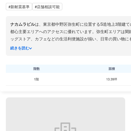
#新耐震基準
#店舗相談可能
ナカムラビル
は、東京都中野区弥生町に位置するS造地上3階建
都心主要エリアへのアクセスに優れています。弥生町エリアは閑
ッグストア、カフェなどの生活利便施設が揃い、日常の買い物に
きる物件です。
続きを読む
階数
面積
1階
13.39坪