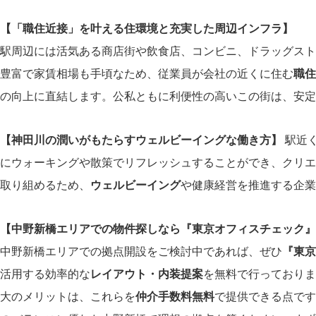
【「職住近接」を叶える住環境と充実した周辺インフラ】
駅周辺には活気ある商店街や飲食店、コンビニ、ドラッグスト
豊富で家賃相場も手頃なため、従業員が会社の近くに住む
職住
の向上に直結します。公私ともに利便性の高いこの街は、安定
【神田川の潤いがもたらすウェルビーイングな働き方】
駅近
にウォーキングや散策でリフレッシュすることができ、クリエ
取り組めるため、
ウェルビーイング
や健康経営を推進する企業
【中野新橋エリアでの物件探しなら『東京オフィスチェック』
中野新橋エリアでの拠点開設をご検討中であれば、ぜひ
『東京
活用する効率的な
レイアウト・内装提案
を無料で行っておりま
大のメリットは、これらを
仲介手数料無料
で提供できる点です