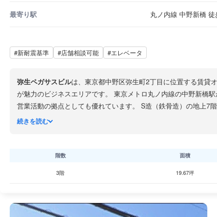
最寄り駅
丸ノ内線 中野新橋 徒
#新耐震基準
#店舗相談可能
#エレベータ
弥生ペガサスビル
は、東京都中野区弥生町2丁目に位置する賃貸
が魅力のビジネスエリアです。 東京メトロ丸ノ内線の中野新
営業活動の拠点としても優れています。 S造（鉄骨造）の地上7階建てで、1992年12月竣工、築約34年です。エレベーター1基を完備しており、上層階へのアクセスもスムーズで
続きを読む
には
神田川沿いの遊歩道
があり、桜の季節には美しい景観を楽しみながらリフレッシュできます。 1フロア約
ップに最適です。ただしセキュリティ設備の記載がないため、情
階数
面積
3階
19.67坪