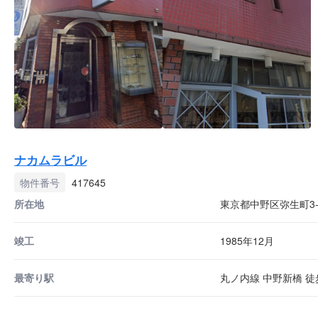
ナカムラビル
物件番号
417645
所在地
東京都中野区弥生町3-5
竣工
1985年12月
最寄り駅
丸ノ内線 中野新橋 徒