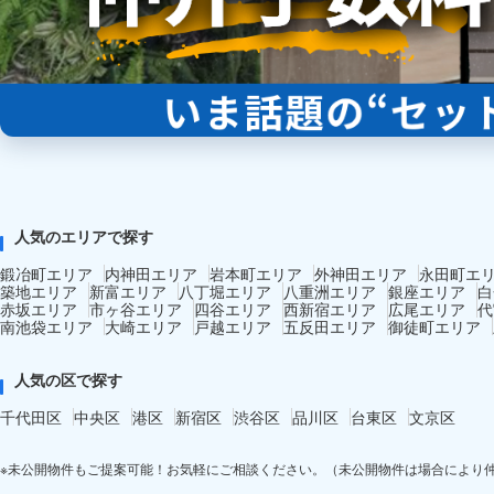
人気のエリアで探す
鍛冶町エリア
内神田エリア
岩本町エリア
外神田エリア
永田町エ
築地エリア
新富エリア
八丁堀エリア
八重洲エリア
銀座エリア
白
赤坂エリア
市ヶ谷エリア
四谷エリア
西新宿エリア
広尾エリア
代
南池袋エリア
大崎エリア
戸越エリア
五反田エリア
御徒町エリア
人気の区で探す
千代田区
中央区
港区
新宿区
渋谷区
品川区
台東区
文京区
※未公開物件もご提案可能！お気軽にご相談ください。（未公開物件は場合により