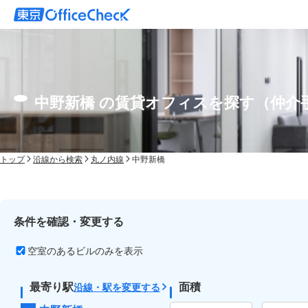
中野新橋 の賃貸オフィスを探す（仲介
トップ
沿線から検索
丸ノ内線
中野新橋
条件を確認・変更する
空室のあるビルのみを表示
最寄り駅
面積
沿線・駅を変更する