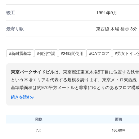
竣工
1991年9月
最寄り駅
東西線 木場 徒歩 3分
#新耐震基準
#個別空調
#24時間使用
#OAフロア
#男女トイレ
東京パークサイドビル
は、東京都江東区木場5丁目に位置する鉄骨
という木場エリアを代表する規模を誇ります。東京メトロ東西線
基準階面積は約970平方メートルと非常にゆとりのあるフロア構
木場エリアは東京メトロ東西線を軸としたオフィス集積地であり
続きを読む
ギャザリアなどの大型施設もあり、ビジネスと生活利便性を兼ね
階数
面積
7北
186.60坪