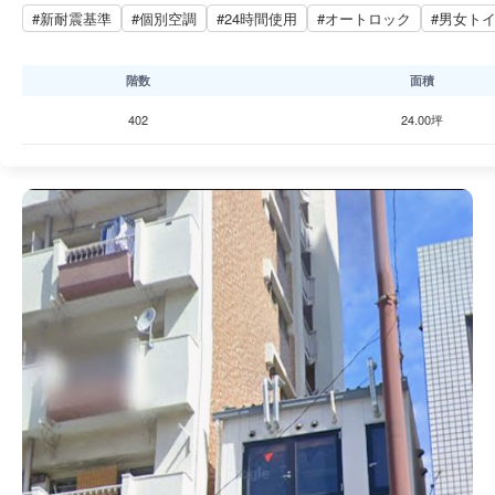
#新耐震基準
#個別空調
#24時間使用
#オートロック
#男女ト
階数
面積
402
24.00坪