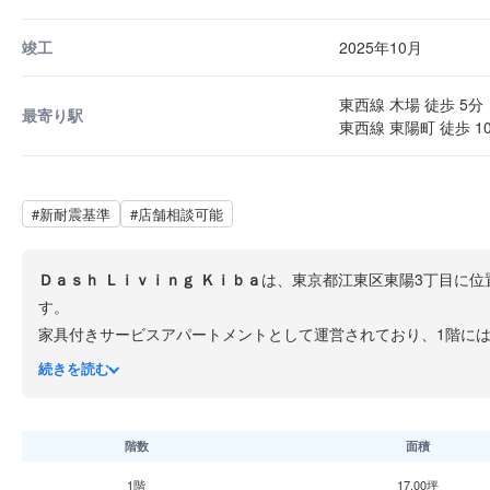
竣工
2025年10月
東西線 木場 徒歩 5分
最寄り駅
東西線 東陽町 徒歩 1
#新耐震基準
#店舗相談可能
Ｄａｓｈ Ｌｉｖｉｎｇ Ｋｉｂａ
は、東京都江東区東陽3丁目に位
す。
家具付きサービスアパートメントとして運営されており、1階に
木場エリアはかつて材木の街として栄えた歴史を持ち、木場公園
続きを読む
階数
面積
1階
17.00坪