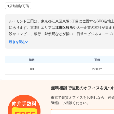
#店舗相談可能
ル・モンド三田
は、東京都江東区東陽5丁目に位置するSRC造地
にあります。東陽町エリアは
江東区役所
や大手企業の本社が集ま
設やコンビニ、銀行、郵便局などが揃い、日常のビジネスニーズ
ォーマンスの高いオフィス拠点としておすすめです。
続きを読む
階数
面積
101
22.08坪
無料相談で理想のオフィスを見つ
東京で賃貸オフィスをお探しなら、仲
気軽にご相談ください。