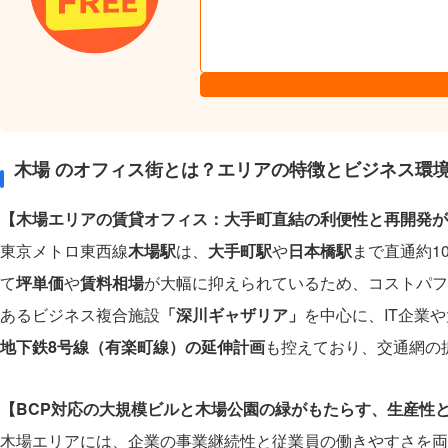
木場 のオフィス街とは？エリアの特徴とビジネス環
【木場エリアの賃貸オフィス：大手町直結の利便性と再開発が
東京メトロ東西線
木場駅
は、
大手町駅
や
日本橋駅
まで直通約1
て
坪単価
や
賃料相場
が大幅に抑えられているため、コストパフ
あるビジネス複合施設
「深川ギャザリア」
を中心に、IT企業
地下鉄8号線（有楽町線）の延伸計画
も控えており、交通網の
【BCP対応の大規模ビルと木場公園の緑がもたらす、生産性
木場エリアには、企業の事業継続性と従業員の働きやすさを両