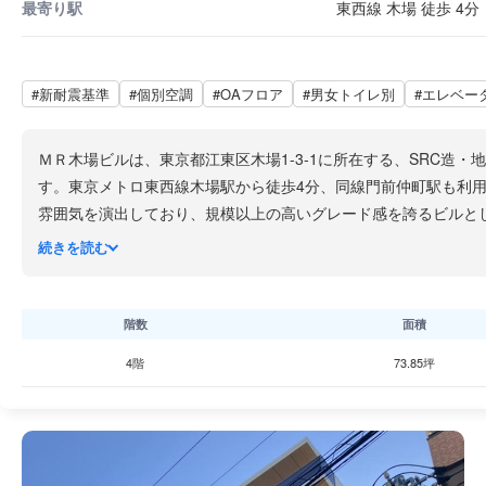
最寄り駅
東西線 木場 徒歩 4分
#新耐震基準
#個別空調
#OAフロア
#男女トイレ別
#エレベー
ＭＲ木場ビルは、東京都江東区木場1-3-1に所在する、SRC造
す。東京メトロ東西線木場駅から徒歩4分、同線門前仲町駅も利
雰囲気を演出しており、規模以上の高いグレード感を誇るビルと
必要な設備が揃っています。
続きを読む
ビルのすぐ近くには複合商業施設「深川ギャザリア」があり、イ
後の買い物・食事にも便利で、従業員の生活利便性を高めてくれ
きます。小〜中規模のフロア構成で、スタートアップから中堅企
階数
面積
4階
73.85坪