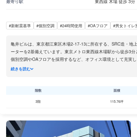
最寄り駅
東西線 木場 徒歩 3分
#新耐震基準
#個別空調
#24時間使用
#OAフロア
#男女トイレ
亀井ビルは、東京都江東区木場2-17-13に所在する、SRC造・
ーターを2基備えています。東京メトロ東西線木場駅から徒歩3分
個別空調やOAフロアを採用するなど、オフィス環境として充実
三ツ目通り（東京都道319号環状三号線）沿いに位置しており
続きを読む
ョッピング・飲食・シネマを含む多彩な施設が揃っているため、
フレッシュできる職場環境として魅力があります。大横川沿いの
階数
面積
3階
115.76坪