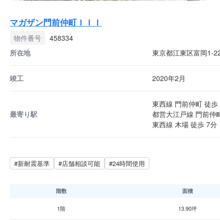
マガザン門前仲町ＩＩＩ
物件番号
458334
所在地
東京都江東区富岡1-22
竣工
2020年2月
東西線 門前仲町 徒歩 
最寄り駅
都営大江戸線 門前仲町
東西線 木場 徒歩 7分
#新耐震基準
#店舗相談可能
#24時間使用
階数
面積
1階
13.90坪