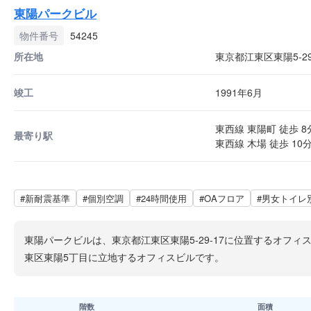
東陽パークビル
物件番号
54245
所在地
東京都江東区東陽5-29
竣工
1991年6月
東西線 東陽町 徒歩 8
最寄り駅
東西線 木場 徒歩 10
#新耐震基準
#個別空調
#24時間使用
#OAフロア
#男女トイレ
東陽パークビルは、東京都江東区東陽5-29-17に位置するオフィ
東区東陽5丁目に立地するオフィスビルです。
階数
面積