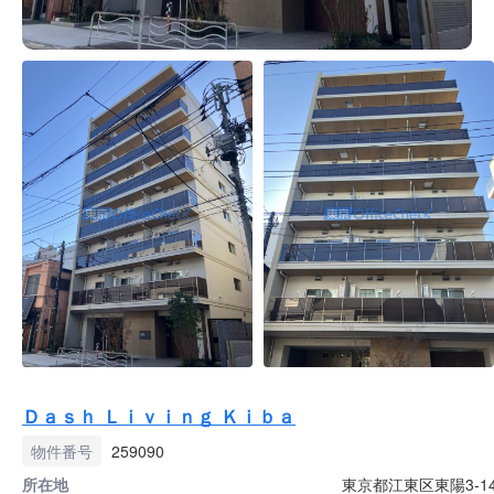
Ｄａｓｈ Ｌｉｖｉｎｇ Ｋｉｂａ
物件番号
259090
所在地
東京都江東区東陽3-14