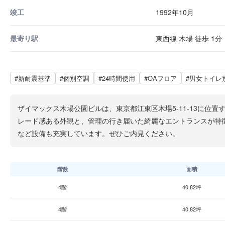
竣工
1992年10月
最寄り駅
東西線 木場 徒歩 1分
#新耐震基準
#個別空調
#24時間使用
#OAフロア
#男女トイレ
ザイマックス木場公園ビルは、東京都江東区木場5-11-13に位
レード感ある外観と、管理の行き届いた綺麗なエントランスが特
など設備も充実しています。ぜひご内見ください。
階数
面積
4階
40.82坪
4階
40.82坪