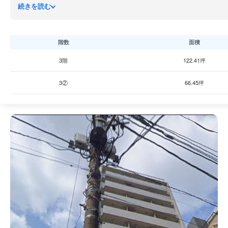
機械警備、個別空調、OAフロア、男女別トイレ、エレベーター2
続きを読む
階数
面積
3階
122.41坪
3②
66.45坪