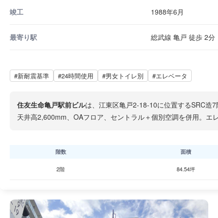
竣工
1988年6月
最寄り駅
総武線 亀戸 徒歩 2分
#新耐震基準
#24時間使用
#男女トイレ別
#エレベータ
住友生命亀戸駅前ビル
は、江東区亀戸2-18-10に位置するSR
天井高2,600mm、OAフロア、セントラル＋個別空調を併用。
階数
面積
2階
84.54坪