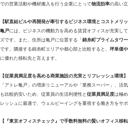
での営業活動や機材搬入を行う企業にとって
物流効率
の高い立
【駅直結ビルや再開発が牽引するビジネス環境とコストメリッ
亀戸
には、ビジネスの機動力を高める賃貸オフィスが充実して
ズです。また、住所は亀戸に位置する「
錦糸町プライムタワー
です。隣接する錦糸町エリアや都心部と比較すると、
坪単価や
に優れた移転先と言えます。
【従業員満足度を高める商業施設の充実とリフレッシュ環境】
「アトレ亀戸」の増床リニューアルや「業務スーパー」、活気
も比較的安いため、従業員の生活利便性と
従業員満足度
は極め
レッシュに最適で、ウェルビーイングを重視する働き方をサポ
【『東京オフィスチェック』で手数料無料の賢いオフィス移転