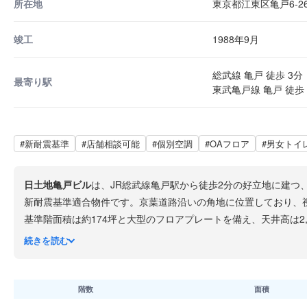
所在地
東京都江東区亀戸6-26
竣工
1988年9月
総武線 亀戸 徒歩 3分
最寄り駅
東武亀戸線 亀戸 徒歩 
#新耐震基準
#店舗相談可能
#個別空調
#OAフロア
#男女トイ
日土地亀戸ビル
は、JR総武線亀戸駅から徒歩2分の好立地に建つ
新耐震基準適合物件です。京葉道路沿いの角地に位置しており、
基準階面積は約174坪と大型のフロアプレートを備え、天井高は2
し、エレベーターは2基設置されています。駐車場も備えており、
続きを読む
日本土地建物グループが管理する信頼性の高いオフィスビルで、
活利便性を兼ね備えたエリアに立地しています。
階数
面積