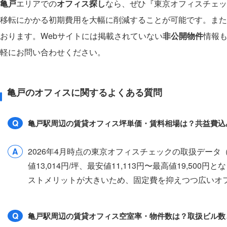
亀戸
エリアでの
オフィス探し
なら、ぜひ『東京オフィスチェッ
移転にかかる初期費用を大幅に削減することが可能です。また
おります。Webサイトには掲載されていない
非公開物件
情報
軽にお問い合わせください。
亀戸のオフィスに関するよくある質問
Q
亀戸駅周辺の賃貸オフィス坪単価・賃料相場は？共益費込
A
2026年4月時点の東京オフィスチェックの取扱デー
値13,014円/坪、最安値11,113円〜最高値19,5
ストメリットが大きいため、固定費を抑えつつ広いオ
Q
亀戸駅周辺の賃貸オフィス空室率・物件数は？取扱ビル数