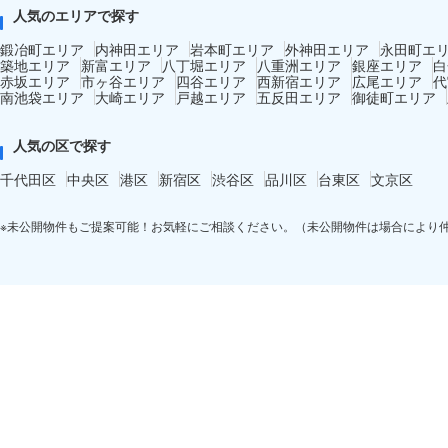
人気のエリアで探す
鍛冶町エリア
内神田エリア
岩本町エリア
外神田エリア
永田町エ
築地エリア
新富エリア
八丁堀エリア
八重洲エリア
銀座エリア
白
赤坂エリア
市ヶ谷エリア
四谷エリア
西新宿エリア
広尾エリア
代
南池袋エリア
大崎エリア
戸越エリア
五反田エリア
御徒町エリア
人気の区で探す
千代田区
中央区
港区
新宿区
渋谷区
品川区
台東区
文京区
※未公開物件もご提案可能！お気軽にご相談ください。（未公開物件は場合により