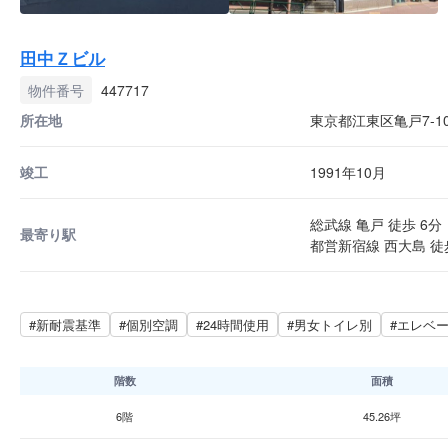
田中Ｚビル
物件番号
447717
所在地
東京都江東区亀戸7-10
竣工
1991年10月
総武線 亀戸 徒歩 6分
最寄り駅
都営新宿線 西大島 徒歩
#新耐震基準
#個別空調
#24時間使用
#男女トイレ別
#エレベ
階数
面積
6階
45.26坪