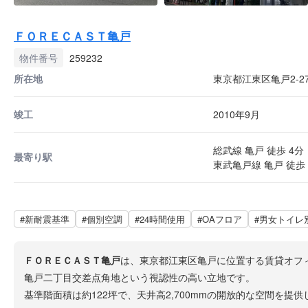
ＦＯＲＥＣＡＳＴ亀戸
物件番号
259232
所在地
東京都江東区亀戸2-27
竣工
2010年9月
総武線 亀戸 徒歩 4分
最寄り駅
東武亀戸線 亀戸 徒歩 
#新耐震基準
#個別空調
#24時間使用
#OAフロア
#男女トイレ
ＦＯＲＥＣＡＳＴ亀戸
は、東京都江東区亀戸に位置する賃貸オフィ
亀戸二丁目交差点角地という視認性の高い立地です。
基準階面積は約122坪で、天井高2,700mmの開放的な空間を