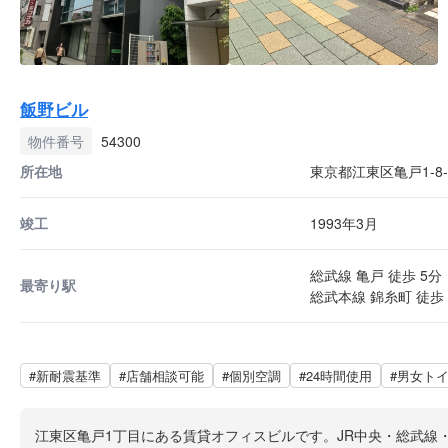
飯野ビル
物件番号
54300
所在地
東京都江東区亀戸1-8-
竣工
1993年3月
総武線 亀戸 徒歩 5分
最寄り駅
総武本線 錦糸町 徒歩 
#新耐震基準
#店舗相談可能
#個別空調
#24時間使用
#男女ト
江東区亀戸1丁目にある賃貸オフィスビルです。JR中央・総武線・