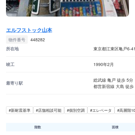
エルフストック山本
物件番号
448282
所在地
東京都江東区亀戸6-41
竣工
1990年2月
総武線 亀戸 徒歩 5分
最寄り駅
都営新宿線 大島 徒歩 
#新耐震基準
#店舗相談可能
#個別空調
#エレベータ
#高層階1
階数
面積