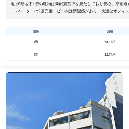
地上9階地下1階の建物は新耐震基準を満たしており安心。京葉道
エレベーターは2基完備。ビル内は清潔感があり、快適なオフィ
階数
面積
1階
68.14坪
1階
22.74坪