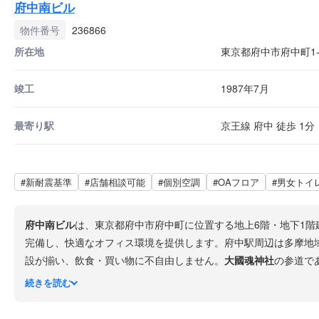
府中南ビル
物件番号
236866
所在地
東京都府中市府中町1-1
竣工
1987年7月
最寄り駅
京王線 府中 徒歩 1分
#新耐震基準
#店舗相談可能
#個別空調
#OAフロア
#男女トイ
府中南ビル
は、東京都府中市府中町に位置する地上6階・地下1階
完備し、快適なオフィス環境を提供します。府中駅周辺は多摩地
設が揃い、飲食・買い物に不自由しません。
大國魂神社
の参道で
れ、多摩エリアの拠点オフィスに最適です。
続きを読む