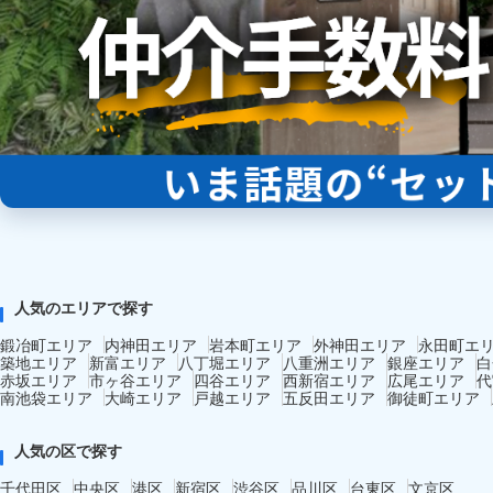
人気のエリアで探す
鍛冶町エリア
内神田エリア
岩本町エリア
外神田エリア
永田町エ
築地エリア
新富エリア
八丁堀エリア
八重洲エリア
銀座エリア
白
赤坂エリア
市ヶ谷エリア
四谷エリア
西新宿エリア
広尾エリア
代
南池袋エリア
大崎エリア
戸越エリア
五反田エリア
御徒町エリア
人気の区で探す
千代田区
中央区
港区
新宿区
渋谷区
品川区
台東区
文京区