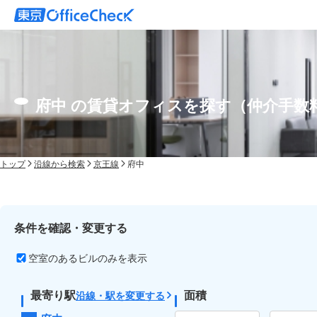
府中 の賃貸オフィスを探す（仲介手数
トップ
沿線から検索
京王線
府中
条件を確認・変更する
空室のあるビルのみを表示
最寄り駅
面積
沿線・駅を変更する