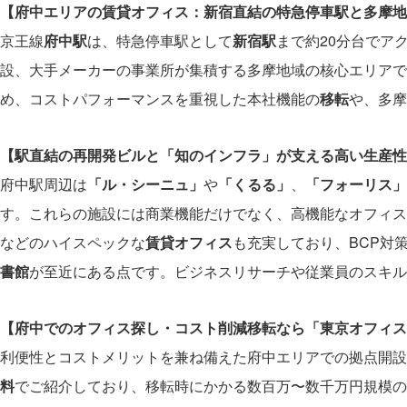
【府中エリアの賃貸オフィス：新宿直結の特急停車駅と多摩地
京王線
府中駅
は、特急停車駅として
新宿駅
まで約20分台でア
設、大手メーカーの事業所が集積する多摩地域の核心エリアで
め、コストパフォーマンスを重視した本社機能の
移転
や、多摩
【駅直結の再開発ビルと「知のインフラ」が支える高い生産性
府中駅周辺は
「ル・シーニュ」
や
「くるる」
、
「フォーリス」
す。これらの施設には商業機能だけでなく、高機能なオフィス
などのハイスペックな
賃貸オフィス
も充実しており、BCP対
書館
が至近にある点です。ビジネスリサーチや従業員のスキル
【府中でのオフィス探し・コスト削減移転なら「東京オフィス
利便性とコストメリットを兼ね備えた府中エリアでの拠点開設
料
でご紹介しており、移転時にかかる数百万〜数千万円規模の