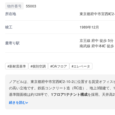
物件番号
55003
所在地
東京都府中市宮西町2-1
竣工
1989年12月
京王線 府中 徒歩 5分
最寄り駅
南武線 府中本町 徒歩 
#新耐震基準
#個別空調
#OAフロア
#エレベータ
ノアビルは、東京都府中市宮西町2-10-2に位置する賃貸オフィ
の高い立地です。鉄筋コンクリート造（RC造）、地上3階建て、1
基準階面積は約129坪で、
1フロア1テナント構成
を採用。天井高2
整っています。エレベーターは11人乗り1基で24時間使用可能で
続きを読む
府中駅周辺は「くるる」「府中ル・シーニュ」などの大型商業施
接するなど、行政・教育機関が充実しています。府中の森芸術劇