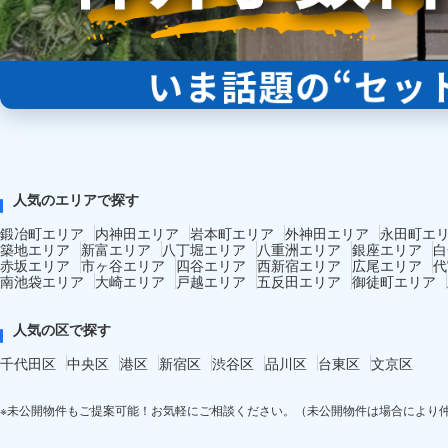
人気のエリアで探す
鍛冶町エリア
内神田エリア
岩本町エリア
外神田エリア
永田町エ
築地エリア
新富エリア
八丁堀エリア
八重洲エリア
銀座エリア
白
赤坂エリア
市ヶ谷エリア
四谷エリア
西新宿エリア
広尾エリア
代
南池袋エリア
大崎エリア
戸越エリア
五反田エリア
御徒町エリア
人気の区で探す
千代田区
中央区
港区
新宿区
渋谷区
品川区
台東区
文京区
※未公開物件もご提案可能！お気軽にご相談ください。（未公開物件は場合により