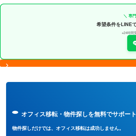
＼ 専
希望条件をLIN
※24時
オフィス移転・物件探しを無料でサポー
物件探しだけでは、オフィス移転は成功しません。