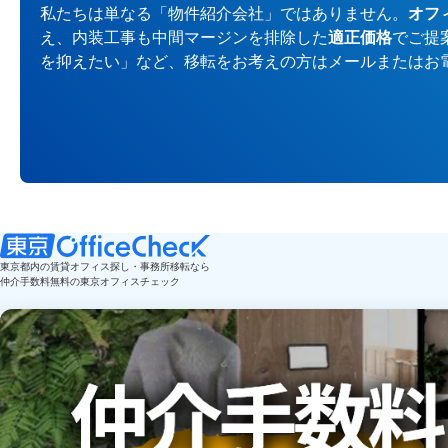
私たちは単なる「物件紹介会社」ではありません。
オフ
え、内装工事も中間マージンを排除した
適正価格
でご提
を抑えたい」など、移転をお考えの方はメールまたはお
東京都内の賃貸オフィス探し・事務所移転なら
仲介手数料無料の東京オフィスチェック