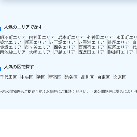
人気のエリアで探す
鍛冶町エリア
内神田エリア
岩本町エリア
外神田エリア
永田町エ
築地エリア
新富エリア
八丁堀エリア
八重洲エリア
銀座エリア
白
赤坂エリア
市ヶ谷エリア
四谷エリア
西新宿エリア
広尾エリア
代
南池袋エリア
大崎エリア
戸越エリア
五反田エリア
御徒町エリア
人気の区で探す
千代田区
中央区
港区
新宿区
渋谷区
品川区
台東区
文京区
※未公開物件もご提案可能！お気軽にご相談ください。（未公開物件は場合により