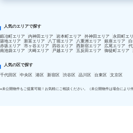
人気のエリアで探す
鍛冶町エリア
内神田エリア
岩本町エリア
外神田エリア
永田町エ
築地エリア
新富エリア
八丁堀エリア
八重洲エリア
銀座エリア
白
赤坂エリア
市ヶ谷エリア
四谷エリア
西新宿エリア
広尾エリア
代
南池袋エリア
大崎エリア
戸越エリア
五反田エリア
御徒町エリア
人気の区で探す
千代田区
中央区
港区
新宿区
渋谷区
品川区
台東区
文京区
※未公開物件もご提案可能！お気軽にご相談ください。（未公開物件は場合により