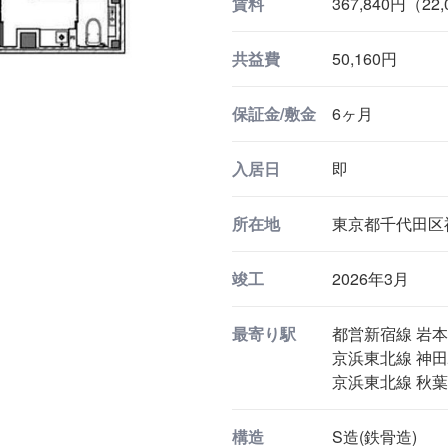
賃料
367,840円（22
共益費
50,160円
保証金/敷金
6ヶ月
入居日
即
所在地
東京都千代田区神
竣工
2026年3月
最寄り駅
都営新宿線 岩本
京浜東北線 神田
京浜東北線 秋葉
構造
S造(鉄骨造)