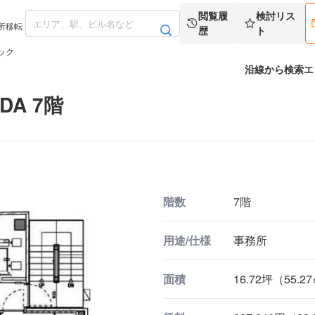
閲覧履
検討リス
所移転
歴
ト
ック
沿線から検索
エ
DA 7階
階数
7階
用途/仕様
事務所
面積
16.72坪（55.2