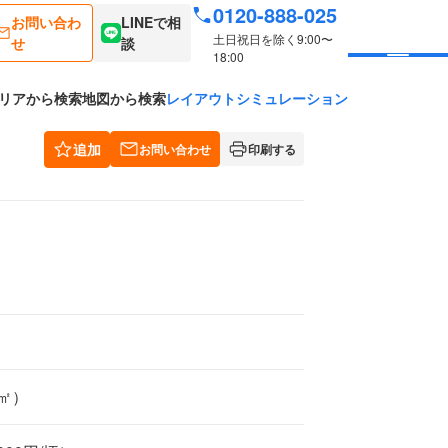
0120-888-025
お問い合わ
LINEで相
土日祝日を除く9:00〜
せ
談
18:00
リアから検索
地図から検索
レイアウトシミュレーション
追加
お問い合わせ
印刷する
7㎡）