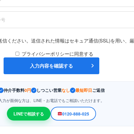
送信ください。送信された情報はセキュア通信(SSL)を用い、
プライバシーポリシーに同意する
仲介手数料
0円
しつこい営業
なし
最短即日
ご返信
✓
✓
✓
入力が面倒な方は、LINE・お電話でもご相談いただけます。
LINEで相談する
0120-888-025