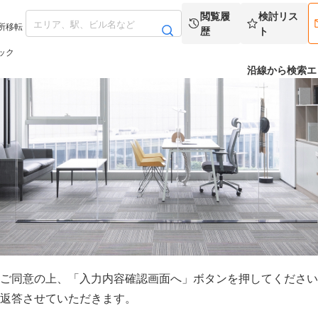
閲覧履
検討リス
所移転
歴
ト
ック
沿線から検索
エ
ご同意の上、「入力内容確認画面へ」ボタンを押してください
返答させていただきます。