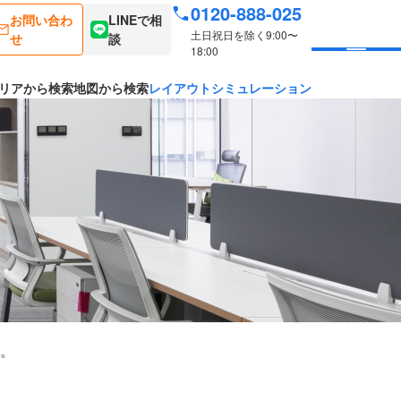
0120-888-025
お問い合わ
LINEで相
土日祝日を除く9:00〜
せ
談
18:00
リアから検索
地図から検索
レイアウトシミュレーション
。