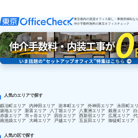
東京都内の賃貸オフィス探し・事務所移転な
仲介手数料無料の東京オフィスチェック
人気のエリアで探す
鍛冶町エリア
内神田エリア
岩本町エリア
外神田エリア
永田町エ
築地エリア
新富エリア
八丁堀エリア
八重洲エリア
銀座エリア
白
赤坂エリア
市ヶ谷エリア
四谷エリア
西新宿エリア
広尾エリア
代
南池袋エリア
大崎エリア
戸越エリア
五反田エリア
御徒町エリア
人気の区で探す