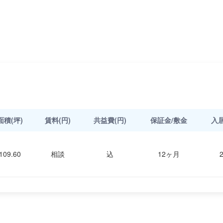
面積(坪)
賃料(円)
共益費(円)
保証金/敷金
入
109.60
相談
込
12ヶ月
2