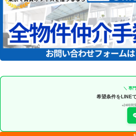
＼ 専
希望条件をLIN
※24時