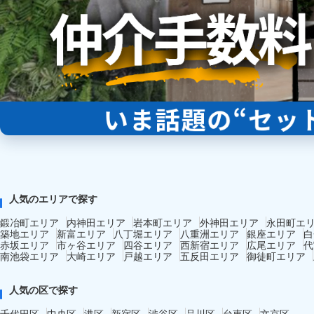
人気のエリアで探す
鍛冶町エリア
内神田エリア
岩本町エリア
外神田エリア
永田町エ
築地エリア
新富エリア
八丁堀エリア
八重洲エリア
銀座エリア
白
赤坂エリア
市ヶ谷エリア
四谷エリア
西新宿エリア
広尾エリア
代
南池袋エリア
大崎エリア
戸越エリア
五反田エリア
御徒町エリア
人気の区で探す
千代田区
中央区
港区
新宿区
渋谷区
品川区
台東区
文京区