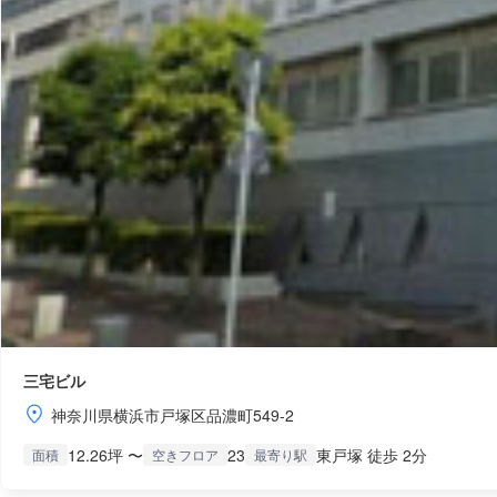
三宅ビル
神奈川県横浜市戸塚区品濃町549-2
12.26坪 〜
23
東戸塚 徒歩 2分
面積
空きフロア
最寄り駅