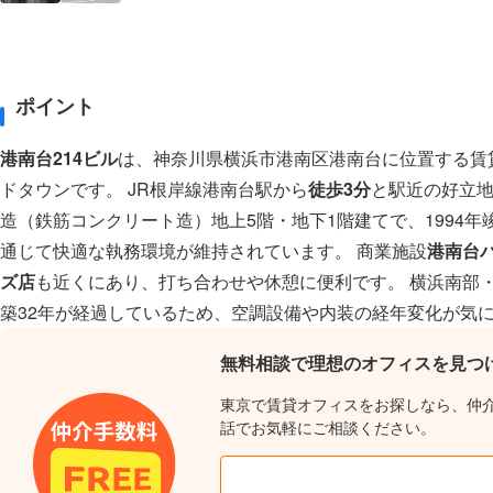
ポイント
港南台214ビル
は、神奈川県横浜市港南区港南台に位置する賃
ドタウンです。 JR根岸線港南台駅から
徒歩3分
と駅近の好立地
造（鉄筋コンクリート造）地上5階・地下1階建てで、1994
通じて快適な執務環境が維持されています。 商業施設
港南台
ズ店
も近くにあり、打ち合わせや休憩に便利です。 横浜南部
築32年が経過しているため、空調設備や内装の経年変化が気
無料相談で理想のオフィスを見つ
東京で賃貸オフィスをお探しなら、仲
話でお気軽にご相談ください。