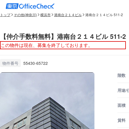
トップ
その他(神奈川)
横浜市
港南台２１４ビル
港南台２１４ビル 511-2
【仲介手数料無料】港南台２１４ビル 511-2
この物件は現在、募集を終了しております。
物件番号
55430-65722
階数
用途/
面積
賃料