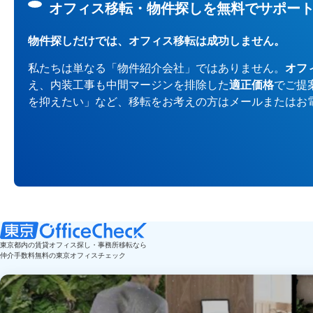
オフィス移転・物件探しを無料でサポー
物件探しだけでは、オフィス移転は成功しません。
私たちは単なる「物件紹介会社」ではありません。
オフ
え、内装工事も中間マージンを排除した
適正価格
でご提
を抑えたい」など、移転をお考えの方はメールまたはお
東京都内の賃貸オフィス探し・事務所移転なら
仲介手数料無料の東京オフィスチェック