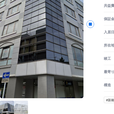
共益
保証金
入居
所在
竣工
最寄
構造
#新