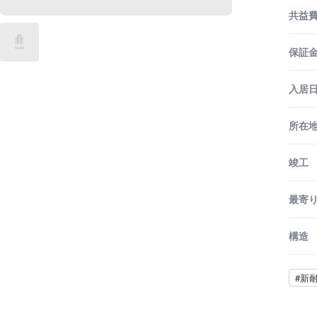
共益
保証金
入居
所在
竣工
最寄
構造
#新