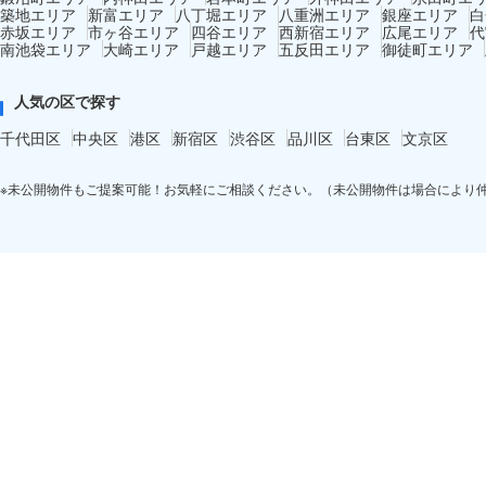
築地エリア
新富エリア
八丁堀エリア
八重洲エリア
銀座エリア
白
赤坂エリア
市ヶ谷エリア
四谷エリア
西新宿エリア
広尾エリア
代
南池袋エリア
大崎エリア
戸越エリア
五反田エリア
御徒町エリア
人気の区で探す
千代田区
中央区
港区
新宿区
渋谷区
品川区
台東区
文京区
※未公開物件もご提案可能！お気軽にご相談ください。（未公開物件は場合により