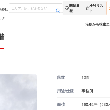
閲覧履
検討リス
所移転
歴
ト
ック
沿線から検索
エ
階
階数
12階
用途/仕様
事務所
面積
160.45坪（530