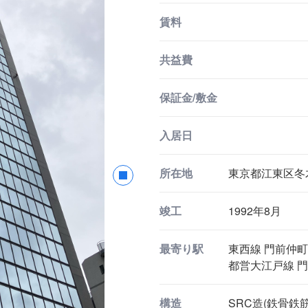
賃料
共益費
保証金/敷金
入居日
所在地
東京都江東区冬木
竣工
1992年8月
最寄り駅
東西線 門前仲町
都営大江戸線 門
構造
SRC造(鉄骨鉄