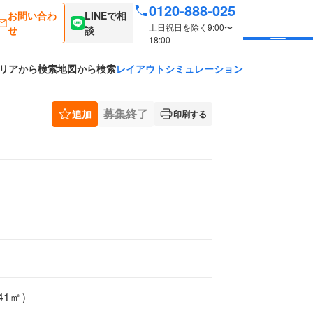
0120-888-025
お問い合わ
LINEで相
土日祝日を除く9:00〜
せ
談
18:00
リアから検索
地図から検索
レイアウトシミュレーション
募集終了
追加
印刷する
.41㎡）