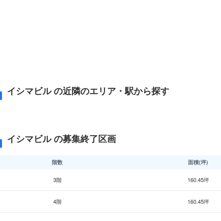
イシマビル の近隣のエリア・駅から探す
イシマビル の募集終了区画
階数
面積(坪)
3階
160.45坪
4階
160.45坪