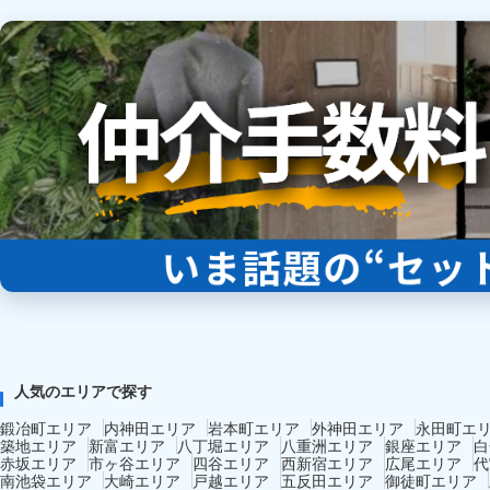
人気のエリアで探す
鍛冶町エリア
内神田エリア
岩本町エリア
外神田エリア
永田町エ
築地エリア
新富エリア
八丁堀エリア
八重洲エリア
銀座エリア
白
赤坂エリア
市ヶ谷エリア
四谷エリア
西新宿エリア
広尾エリア
代
南池袋エリア
大崎エリア
戸越エリア
五反田エリア
御徒町エリア