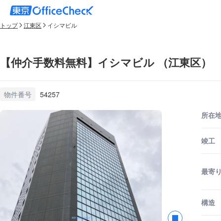
トップ
江東区
イシマビル
【仲介手数料無料】イシマビル （江東区）
物件番号
54257
所在
竣工
最寄
構造