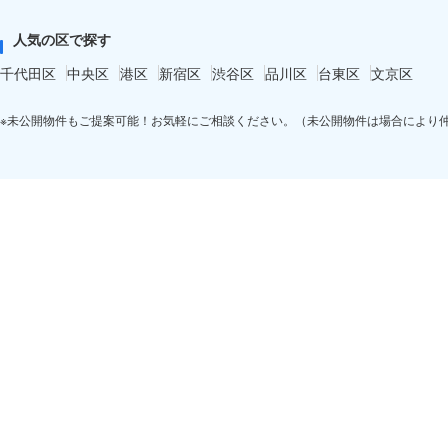
人気の区で探す
千代田区
中央区
港区
新宿区
渋谷区
品川区
台東区
文京区
※未公開物件もご提案可能！お気軽にご相談ください。（未公開物件は場合により