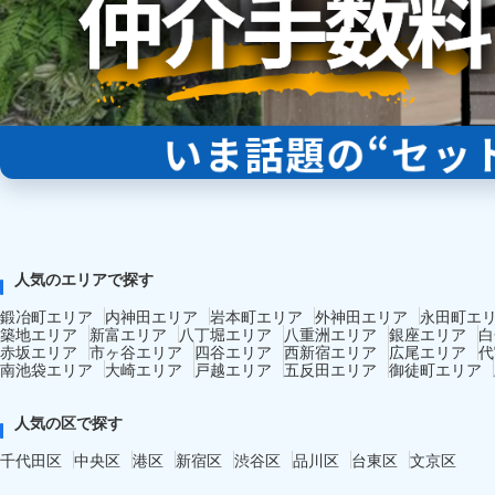
人気のエリアで探す
鍛冶町エリア
内神田エリア
岩本町エリア
外神田エリア
永田町エ
築地エリア
新富エリア
八丁堀エリア
八重洲エリア
銀座エリア
白
赤坂エリア
市ヶ谷エリア
四谷エリア
西新宿エリア
広尾エリア
代
南池袋エリア
大崎エリア
戸越エリア
五反田エリア
御徒町エリア
人気の区で探す
千代田区
中央区
港区
新宿区
渋谷区
品川区
台東区
文京区