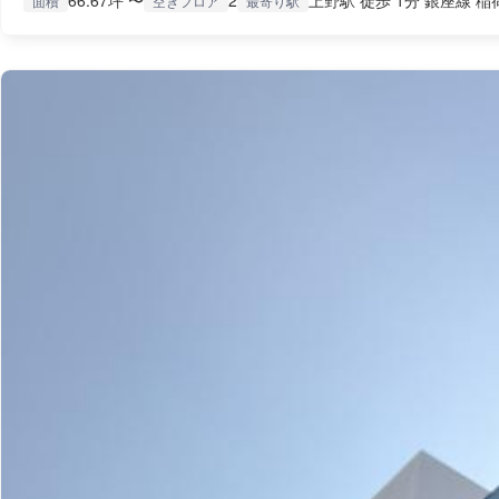
66.67坪 〜
2
上野駅 徒歩 1分 銀座線 稲
面積
空きフロア
最寄り駅