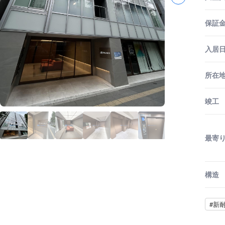
保証金
入居
所在
竣工
最寄
構造
#新