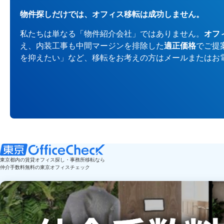
物件探しだけでは、オフィス移転は成功しません。
私たちは単なる「物件紹介会社」ではありません。
オフ
え、内装工事も中間マージンを排除した
適正価格
でご提
を抑えたい」など、移転をお考えの方はメールまたはお
東京都内の賃貸オフィス探し・事務所移転なら
仲介手数料無料の東京オフィスチェック