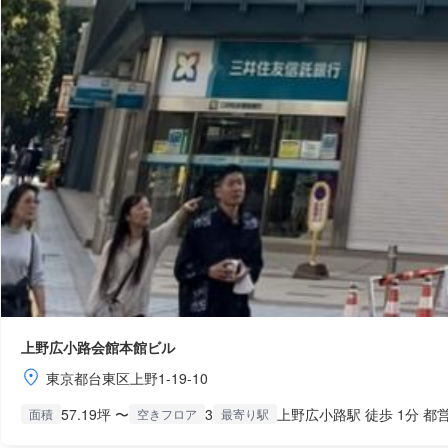
上野広小路会館本館ビル
東京都台東区上野1-19-10
57.19坪 〜
3
上野広小路駅 徒歩 1分 都
面積
空きフロア
最寄り駅