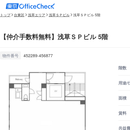
トップ
台東区
浅草エリア
浅草ＳＰビル
浅草ＳＰビル 5階
【仲介手数料無料】浅草ＳＰビル 5階
物件番号
452289-456877
階数
用途/
面積
賃料
共益