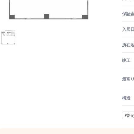
保証金
入居
所在
竣工
最寄
構造
#新