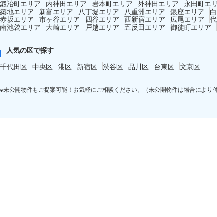
鍛冶町エリア
内神田エリア
岩本町エリア
外神田エリア
永田町エ
築地エリア
新富エリア
八丁堀エリア
八重洲エリア
銀座エリア
白
赤坂エリア
市ヶ谷エリア
四谷エリア
西新宿エリア
広尾エリア
代
南池袋エリア
大崎エリア
戸越エリア
五反田エリア
御徒町エリア
人気の区で探す
千代田区
中央区
港区
新宿区
渋谷区
品川区
台東区
文京区
※未公開物件もご提案可能！お気軽にご相談ください。（未公開物件は場合により