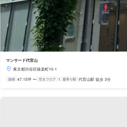
マンサード代官山
東京都渋谷区猿楽町10-1
47.15坪 〜
1
代官山駅 徒歩 3分
面積
空きフロア
最寄り駅