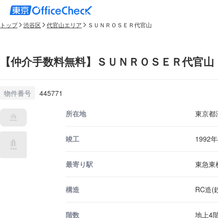
トップ
渋谷区
代官山エリア
ＳＵＮＲＯＳＥＲ代官山
【仲介手数料無料】ＳＵＮＲＯＳＥＲ代官山
物件番号
445771
所在地
東京都
竣工
1992
最寄り駅
東急東横
構造
RC造
階数
地上4階