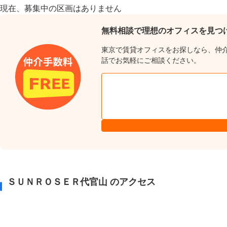
現在、募集中の区画はありません
無料相談で理想のオフィスを見つ
東京で賃貸オフィスをお探しなら、仲
話でお気軽にご相談ください。
ＳＵＮＲＯＳＥＲ代官山 のアクセス