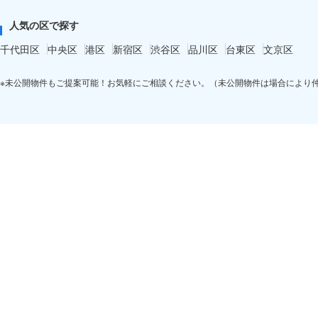
人気の区で探す
千代田区
中央区
港区
新宿区
渋谷区
品川区
台東区
文京区
※未公開物件もご提案可能！お気軽にご相談ください。（未公開物件は場合により