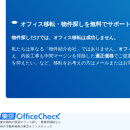
オフィス移転・物件探しを無料でサポー
物件探しだけでは、オフィス移転は成功しません。
私たちは単なる「物件紹介会社」ではありません。
オフ
え、内装工事も中間マージンを排除した
適正価格
でご提
を抑えたい」など、移転をお考えの方はメールまたはお
東京都内の賃貸オフィス探し・事務所移転なら
仲介手数料無料の東京オフィスチェック