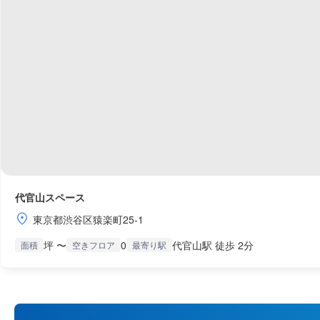
代官山スペース
東京都渋谷区猿楽町25-1
坪 〜
0
代官山駅 徒歩 2分
面積
空きフロア
最寄り駅