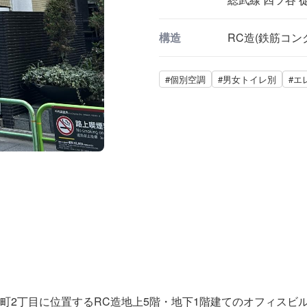
構造
RC造(鉄筋コン
#個別空調
#男女トイレ別
#エ
町2丁目に位置するRC造地上5階・地下1階建てのオフィスビル