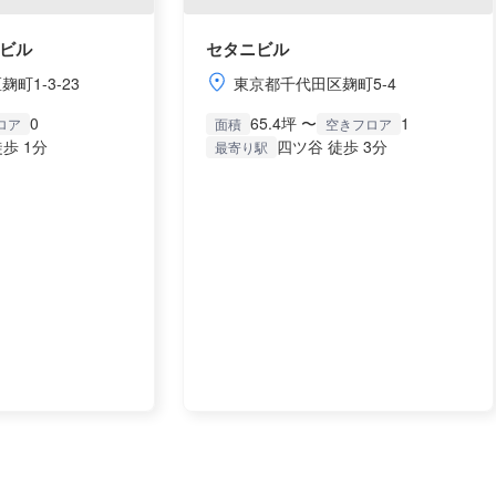
ビル
セタニビル
町1-3-23
東京都千代田区麹町5-4
0
65.4坪 〜
1
ロア
面積
空きフロア
歩 1分
四ツ谷 徒歩 3分
最寄り駅