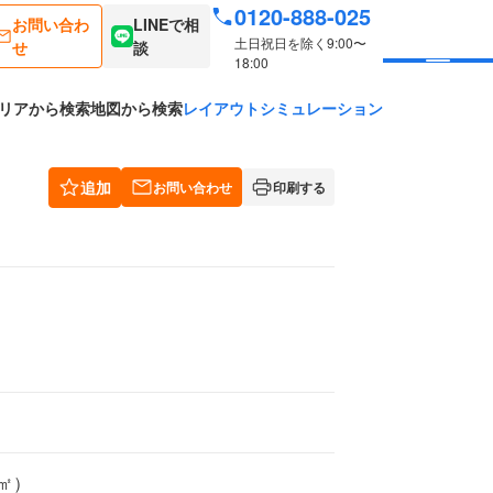
0120-888-025
お問い合わ
LINEで相
土日祝日を除く9:00〜
せ
談
18:00
リアから検索
地図から検索
レイアウトシミュレーション
）
追加
お問い合わせ
印刷する
0㎡）