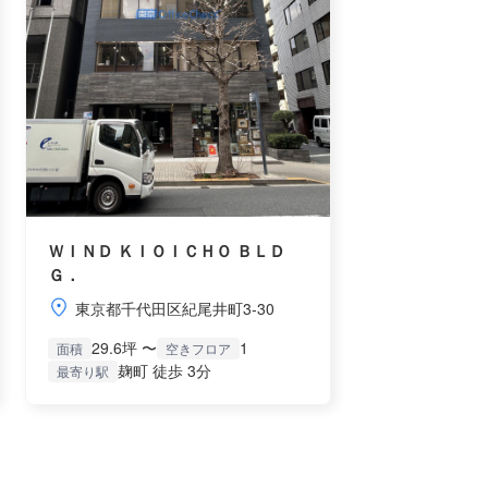
ＷＩＮＤ ＫＩＯＩＣＨＯ ＢＬＤ
Ｇ．
東京都千代田区紀尾井町3-30
29.6坪 〜
1
面積
空きフロア
麹町 徒歩 3分
最寄り駅