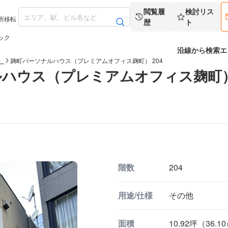
閲覧履
検討リス
所移転
歴
ト
ック
沿線から検索
エ
）
麹町パーソナルハウス（プレミアムオフィス麹町） 204
ルハウス（プレミアムオフィス麹町
階数
204
用途/仕様
その他
面積
10.92坪（36.1