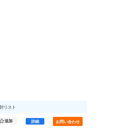
討
リスト
追加
麹町パーソナルハウス（プレミアムオフィス麹町） 2
詳細
お問い合わせ