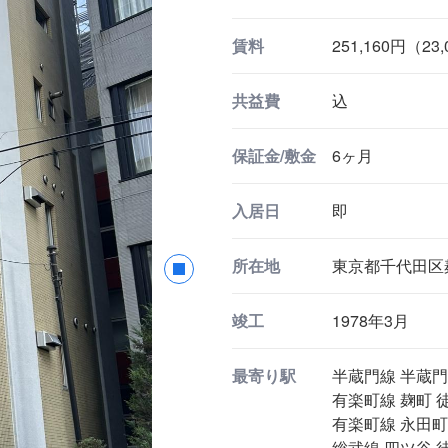
賃料
251,160円（23
共益費
込
保証金/敷金
6ヶ月
入居日
即
所在地
東京都千代田区麹町
竣工
1978年3月
最寄り駅
半蔵門線 半蔵門
有楽町線 麹町 徒
有楽町線 永田町
総武線 四ツ谷 徒