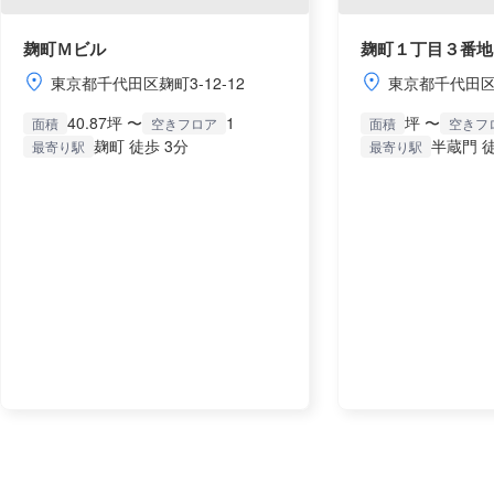
麹町Ｍビル
麹町１丁目３番地
東京都千代田区麹町3-12-12
東京都千代田区麹
40.87坪 〜
1
坪 〜
面積
空きフロア
面積
空きフ
麹町 徒歩 3分
半蔵門 徒
最寄り駅
最寄り駅