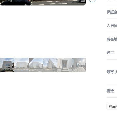
保証金
入居
所在
竣工
最寄
構造
#新