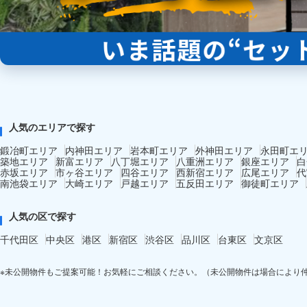
人気のエリアで探す
鍛冶町エリア
内神田エリア
岩本町エリア
外神田エリア
永田町エ
築地エリア
新富エリア
八丁堀エリア
八重洲エリア
銀座エリア
白
赤坂エリア
市ヶ谷エリア
四谷エリア
西新宿エリア
広尾エリア
代
南池袋エリア
大崎エリア
戸越エリア
五反田エリア
御徒町エリア
人気の区で探す
千代田区
中央区
港区
新宿区
渋谷区
品川区
台東区
文京区
※未公開物件もご提案可能！お気軽にご相談ください。（未公開物件は場合により