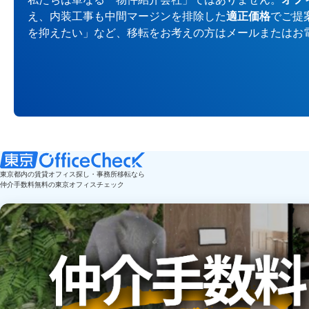
え、内装工事も中間マージンを排除した
適正価格
でご提
を抑えたい」など、移転をお考えの方はメールまたはお
東京都内の賃貸オフィス探し・事務所移転なら
仲介手数料無料の東京オフィスチェック