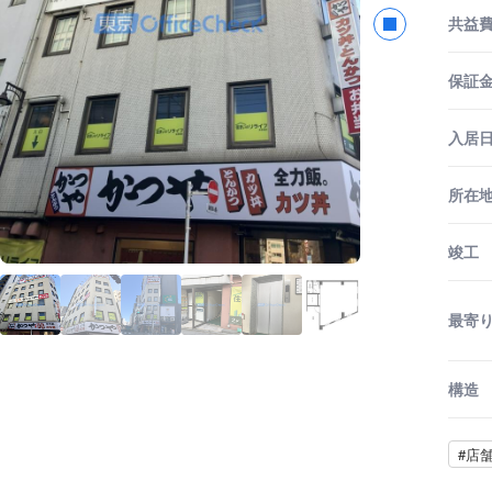
共益
保証金
入居
所在
竣工
最寄
構造
#店