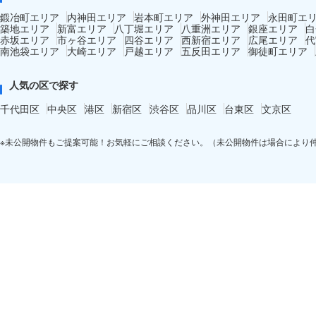
鍛冶町エリア
内神田エリア
岩本町エリア
外神田エリア
永田町エ
築地エリア
新富エリア
八丁堀エリア
八重洲エリア
銀座エリア
白
赤坂エリア
市ヶ谷エリア
四谷エリア
西新宿エリア
広尾エリア
代
南池袋エリア
大崎エリア
戸越エリア
五反田エリア
御徒町エリア
人気の区で探す
千代田区
中央区
港区
新宿区
渋谷区
品川区
台東区
文京区
※未公開物件もご提案可能！お気軽にご相談ください。（未公開物件は場合により