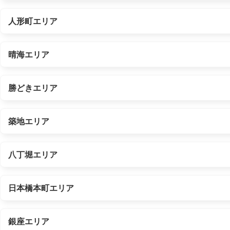
人形町エリア
晴海エリア
勝どきエリア
築地エリア
八丁堀エリア
日本橋本町エリア
銀座エリア