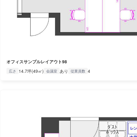
オフィスサンプルレイアウト98
14.7坪(49㎡)
あり
4
広さ
会議室
従業員数