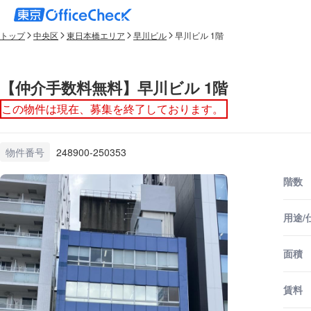
トップ
中央区
東日本橋エリア
早川ビル
早川ビル 1階
【仲介手数料無料】早川ビル 1階
この物件は現在、募集を終了しております。
物件番号
248900-250353
階数
用途/
面積
賃料