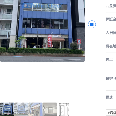
共益
保証金
入居
所在
竣工
最寄
構造
#店