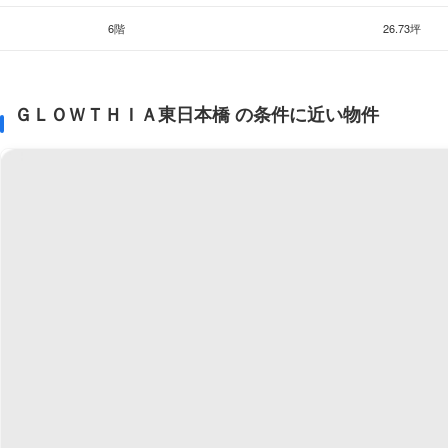
6階
26.73坪
ＧＬＯＷＴＨＩＡ東日本橋 の条件に近い物件