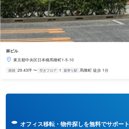
林ビル
東京都中央区日本橋馬喰町1-5-10
29.43坪 〜
1
馬喰町 徒歩 1分
面積
空きフロア
最寄り駅
オフィス移転・物件探しを無料でサポー