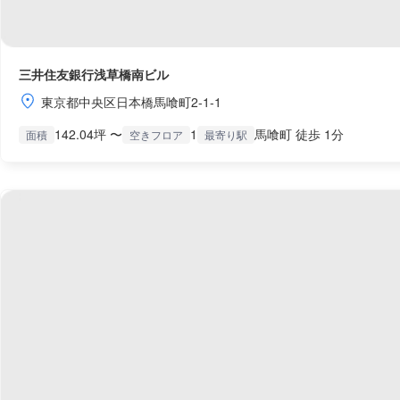
三井住友銀行浅草橋南ビル
東京都中央区日本橋馬喰町2-1-1
142.04坪 〜
1
馬喰町 徒歩 1分
面積
空きフロア
最寄り駅