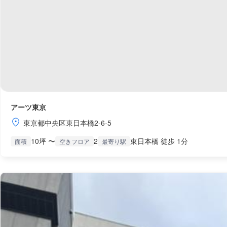
アーツ東京
東京都中央区東日本橋2-6-5
10坪 〜
2
東日本橋 徒歩 1分
面積
空きフロア
最寄り駅