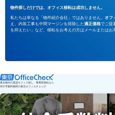
物件探しだけでは、オフィス移転は成功しません。
私たちは単なる「物件紹介会社」ではありません。
オフ
え、内装工事も中間マージンを排除した
適正価格
でご提
を抑えたい」など、移転をお考えの方はメールまたはお
東京都内の賃貸オフィス探し・事務所移転なら
仲介手数料無料の東京オフィスチェック