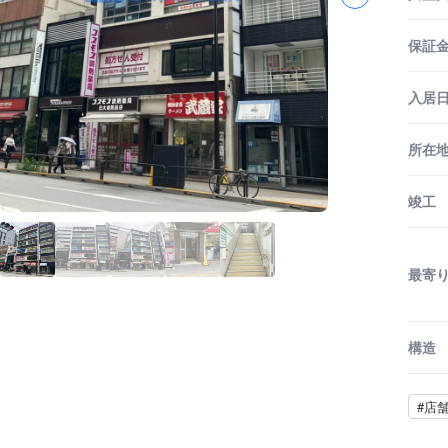
保証金
入居
所在
竣工
最寄
構造
#店