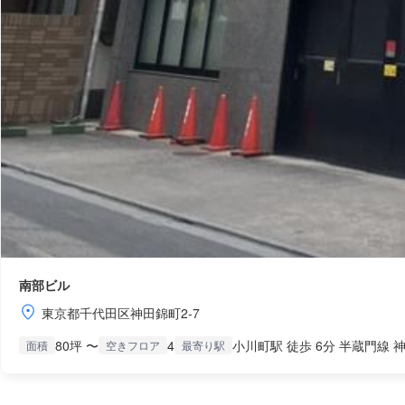
南部ビル
東京都千代田区神田錦町2-7
80坪 〜
4
小川町駅 徒歩 6分 半蔵門線 神
面積
空きフロア
最寄り駅