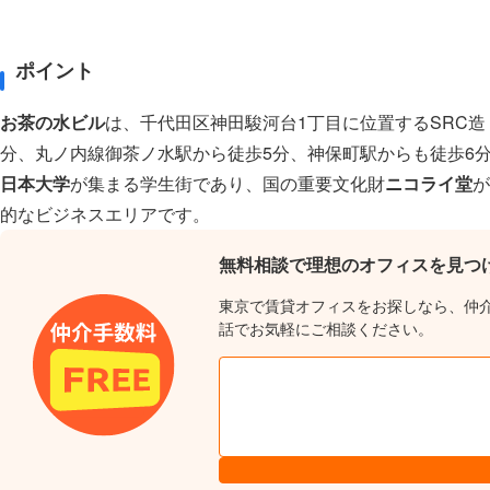
ポイント
お茶の水ビル
は、千代田区神田駿河台1丁目に位置するSRC造
分、丸ノ内線御茶ノ水駅から徒歩5分、神保町駅からも徒歩6
日本大学
が集まる学生街であり、国の重要文化財
ニコライ堂
が
的なビジネスエリアです。
無料相談で理想のオフィスを見つ
東京で賃貸オフィスをお探しなら、仲
話でお気軽にご相談ください。