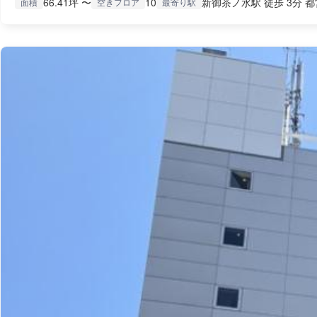
66.41坪 〜
10
新御茶ノ水駅 徒歩 3分 都
面積
空きフロア
最寄り駅