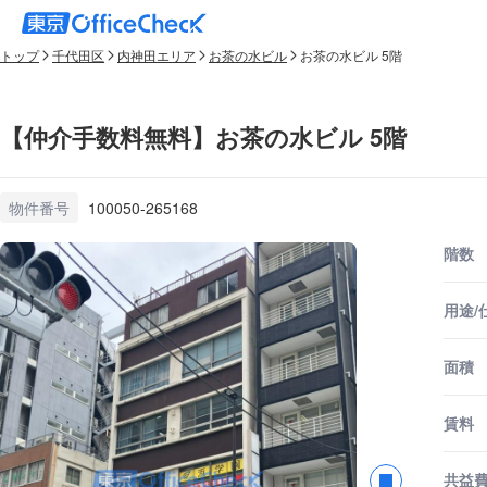
トップ
千代田区
内神田エリア
お茶の水ビル
お茶の水ビル 5階
【仲介手数料無料】お茶の水ビル 5階
物件番号
100050-265168
階数
用途/
面積
賃料
共益