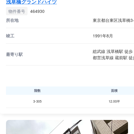
浅草橋グランドハイツ
物件番号
464930
所在地
東京都台東区浅草橋3-3
竣工
1991年8月
総武線 浅草橋駅 徒歩 
最寄り駅
都営浅草線 蔵前駅 徒
階数
面積
3-305
12.00坪