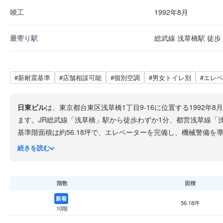
竣工
1992年8月
最寄り駅
総武線 浅草橋駅 徒歩 
#新耐震基準
#店舗相談可能
#個別空調
#男女トイレ別
#エレ
日東ビル
は、東京都台東区浅草橋1丁目9-16に位置する1992
ます。JR総武線「浅草橋」駅から徒歩わずか1分、都営浅草線「
基準階面積は約56.18坪で、エレベーターを完備し、機械警備
ています。
続きを読む
白パネル張りとガラス面を組み合わせた外観で存在感のあるビル
オフィスビルです。
階数
面積
新着
56.18坪
10階