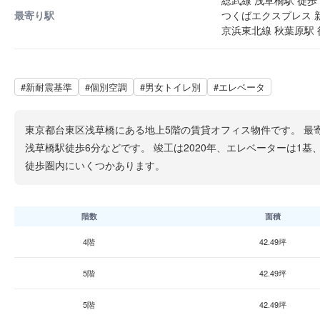
最寄り駅
つくばエクスプレス 新
京浜東北線 秋葉原駅 
#新耐震基準
#個別空調
#男女トイレ別
#エレベータ
東京都台東区浅草橋にある地上5階の賃貸オフィス物件です。 最寄
浅草橋駅徒歩6分などです。 竣工は2020年、エレベーターは1
徒歩圏内にいくつかあります。
階数
面積
4階
42.49坪
5階
42.49坪
5階
42.49坪