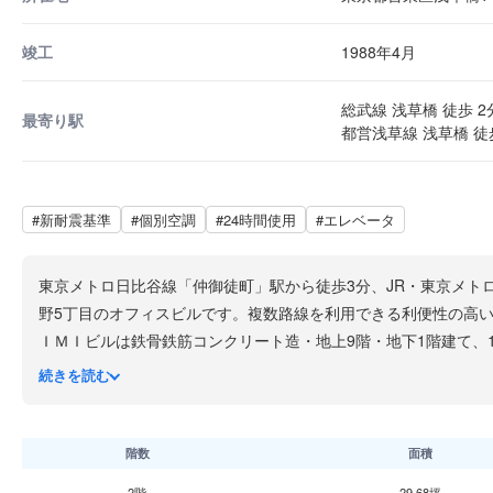
竣工
1988年4月
総武線 浅草橋 徒歩 2
最寄り駅
都営浅草線 浅草橋 徒
#新耐震基準
#個別空調
#24時間使用
#エレベータ
東京メトロ日比谷線「仲御徒町」駅から徒歩3分、JR・東京メト
野5丁目のオフィスビルです。複数路線を利用できる利便性の高
ＩＭＩビルは鉄骨鉄筋コンクリート造・地上9階・地下1階建て、1
可能です。基準階面積は約24坪とコンパクトで、少人数チーム
続きを読む
上野・御徒町エリアはアメ横など商業施設が多く、生活利便性の
ただきたい物件です。
階数
面積
2階
29.68坪