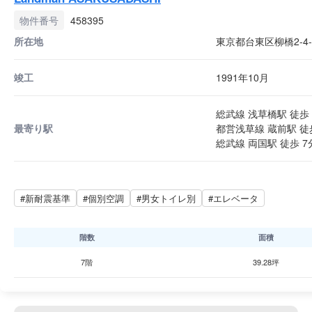
物件番号
458395
所在地
東京都台東区柳橋2-4-
竣工
1991年10月
総武線 浅草橋駅 徒歩 
最寄り駅
都営浅草線 蔵前駅 徒
総武線 両国駅 徒歩 7
#新耐震基準
#個別空調
#男女トイレ別
#エレベータ
階数
面積
7階
39.28坪