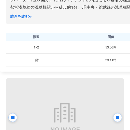
都営浅草線の浅草橋駅から徒歩約1分、JR中央・総武線の浅草橋
宿線の馬喰横山駅や都営浅草線の東日本橋駅からも徒歩圏内にあ
続きを読む
江戸通り沿いの角地に立地しており、視認性に優れた好条件を備
できます。浅草橋エリアは古くから問屋街として栄えてきた商業
階数
面積
1~2
53.56坪
6階
23.11坪