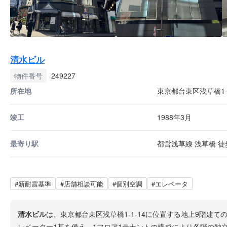
清水ビル
物件番号
249227
所在地
東京都台東区浅草橋1-1
竣工
1988年3月
最寄り駅
都営浅草線 浅草橋 徒
#新耐震基準
#店舗相談可能
#個別空調
#エレベータ
清水ビル
は、東京都台東区浅草橋1-1-14に位置する地上9階建
レベーター1基を備え、1フロア1テナントの構成により各階の独