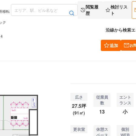
閲覧履
検討リス
所移転
歴
ト
ック
沿線から検索
エ
4
追加
お
広さ
従業員
エント
数
ランス
27.5坪
13
小
(91㎡)
更衣室
休憩ス
個別
ペース
WEB