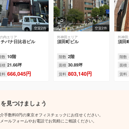
空室2件
空室2件
の内エリア
外神田エリア
外神田
タチバナ日比谷ビル
須田町ビル
須田町
10階
2階
階数
階数
階数
21.66坪
30.89坪
面積
面積
面積
666,045円
803,140円
賃料
賃料
賃料
スを見つけましょう
介手数料0円の東京オフィスチェックにお任せください。
メールフォームやお電話でお気軽にご相談ください。