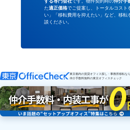
する専門会社
です。物件契約時の
仲介手
た
適正価格
でご提案し、トータルコスト
い」「移転費用を抑えたい」など、移転
談ください。
東京都内の賃貸オフィス探し・事務所移転な
仲介手数料無料の東京オフィスチェック