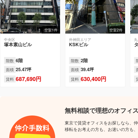
空室1件
空室2件
中央区
外神田エリア
丸
塚本素山ビル
KSKビル
6階
2階
階数
階数
25.47坪
39.4坪
面積
面積
687,690円
630,400円
賃料
賃料
無料相談で理想のオフィ
東京で賃貸オフィスをお探しなら、仲
移転をお考えの方も、お迷いの方も、