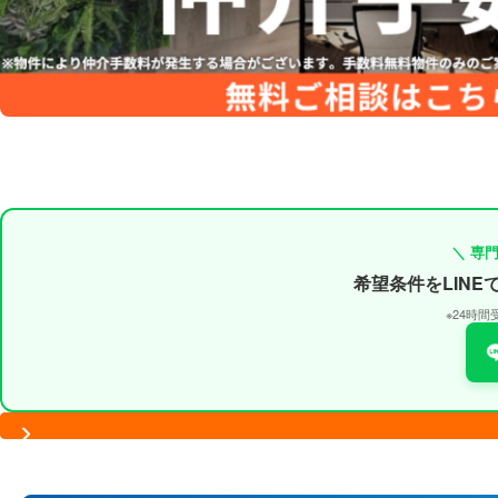
＼ 専
希望条件をLIN
※24時