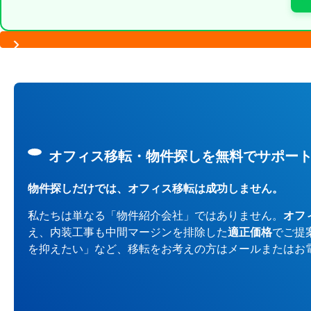
オフィス移転・物件探しを無料でサポー
物件探しだけでは、オフィス移転は成功しません。
私たちは単なる「物件紹介会社」ではありません。
オフ
え、内装工事も中間マージンを排除した
適正価格
でご提
を抑えたい」など、移転をお考えの方はメールまたはお