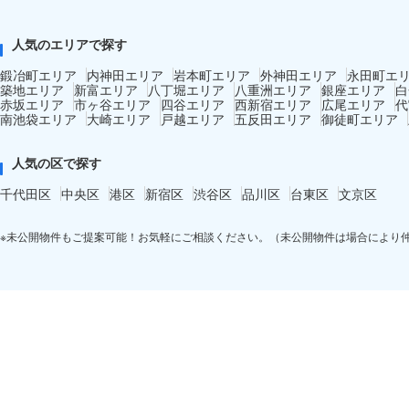
人気のエリアで探す
鍛冶町エリア
内神田エリア
岩本町エリア
外神田エリア
永田町エ
築地エリア
新富エリア
八丁堀エリア
八重洲エリア
銀座エリア
白
赤坂エリア
市ヶ谷エリア
四谷エリア
西新宿エリア
広尾エリア
代
南池袋エリア
大崎エリア
戸越エリア
五反田エリア
御徒町エリア
人気の区で探す
千代田区
中央区
港区
新宿区
渋谷区
品川区
台東区
文京区
※未公開物件もご提案可能！お気軽にご相談ください。（未公開物件は場合により