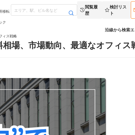
閲覧履
検討リス
所移転
歴
ト
ック
沿線から検索
エ
フィス戦略
料相場、市場動向、最適なオフィス