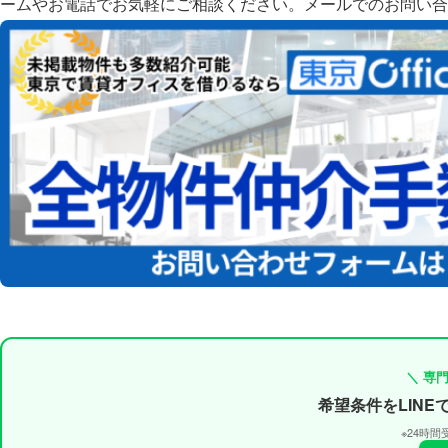
ームやお電話でお気軽にご相談ください。
メールでのお問い合
＼ 専
希望条件をLIN
※24時