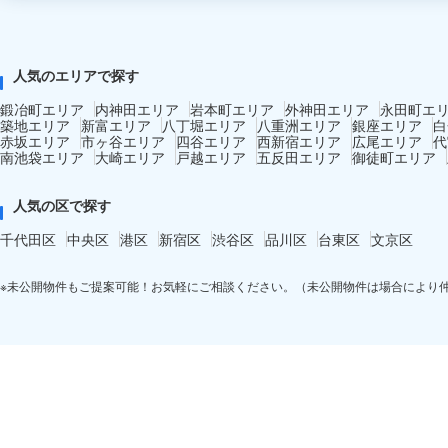
人気のエリアで探す
鍛冶町エリア
内神田エリア
岩本町エリア
外神田エリア
永田町エ
築地エリア
新富エリア
八丁堀エリア
八重洲エリア
銀座エリア
白
赤坂エリア
市ヶ谷エリア
四谷エリア
西新宿エリア
広尾エリア
代
南池袋エリア
大崎エリア
戸越エリア
五反田エリア
御徒町エリア
人気の区で探す
千代田区
中央区
港区
新宿区
渋谷区
品川区
台東区
文京区
※未公開物件もご提案可能！お気軽にご相談ください。（未公開物件は場合により