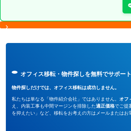
オフィス移転・物件探しを無料でサポー
物件探しだけでは、オフィス移転は成功しません。
私たちは単なる「物件紹介会社」ではありません。
オフ
え、内装工事も中間マージンを排除した
適正価格
でご提
を抑えたい」など、移転をお考えの方はメールまたはお