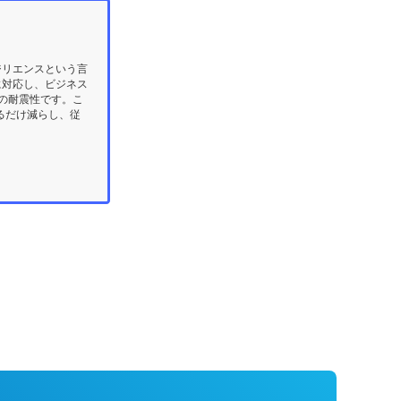
ジリエンスという言
に対応し、ビジネス
の耐震性です。こ
るだけ減らし、従