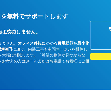
しを無料でサポートします
転は成功しません。
りません。
オフィス移転にかかる費用総額を最小化
数料0円
に加え、内装工事も中間マージンを排除し
を大幅に削減します。「希望の物件が見つからな
をお考えの方はメールまたはお電話でお気軽にご相