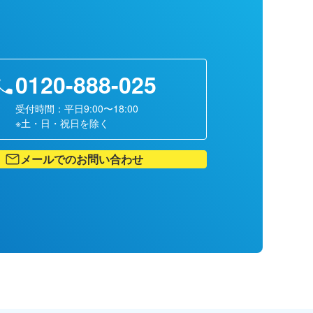
0120-888-025
受付時間：平日9:00〜18:00
※土・日・祝日を除く
メールでのお問い合わせ