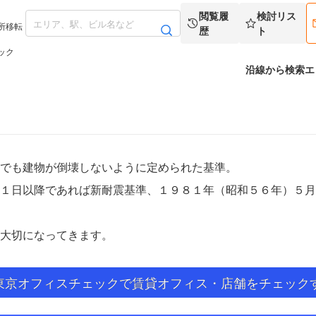
閲覧履
検討リス
所移転
歴
ト
ック
沿線から検索
エ
でも建物が倒壊しないように定められた基準。
１日以降であれば新耐震基準、１９８１年（昭和５６年）５月
大切になってきます。
東京オフィスチェックで賃貸オフィス・店舗をチェック