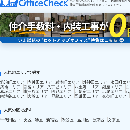
東京都内の賃貸オフィス探し・事務所移転な
仲介手数料無料の東京オフィスチェック
人気のエリアで探す
鍛冶町エリア
内神田エリア
岩本町エリア
外神田エリア
永田町エ
築地エリア
新富エリア
八丁堀エリア
八重洲エリア
銀座エリア
白
赤坂エリア
市ヶ谷エリア
四谷エリア
西新宿エリア
広尾エリア
代
南池袋エリア
大崎エリア
戸越エリア
五反田エリア
御徒町エリア
人気の区で探す
千代田区
中央区
港区
新宿区
渋谷区
品川区
台東区
文京区