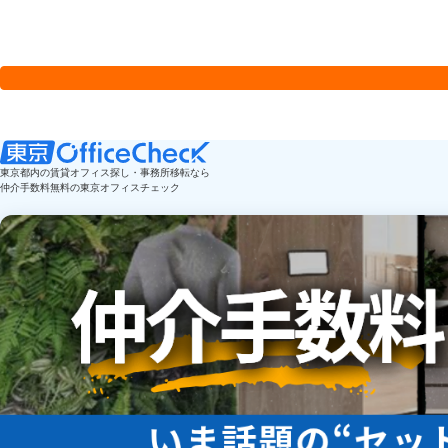
東京都内の賃貸オフィス探し・事務所移転なら
仲介手数料無料の東京オフィスチェック