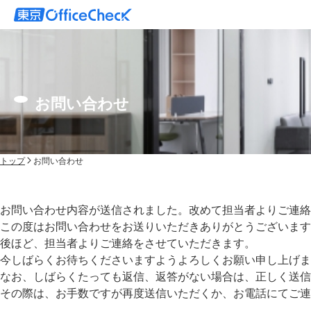
お問い合わせ
トップ
お問い合わせ
お問い合わせ内容が送信されました。改めて担当者よりご連絡
この度はお問い合わせをお送りいただきありがとうございます
後ほど、担当者よりご連絡をさせていただきます。
今しばらくお待ちくださいますようよろしくお願い申し上げま
なお、しばらくたっても返信、返答がない場合は、正しく送
その際は、お手数ですが再度送信いただくか、お電話にてご連