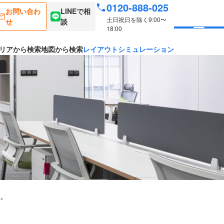
0120-888-025
お問い合わ
LINEで相
土日祝日を除く9:00〜
せ
談
18:00
リアから検索
地図から検索
レイアウトシミュレーション
。