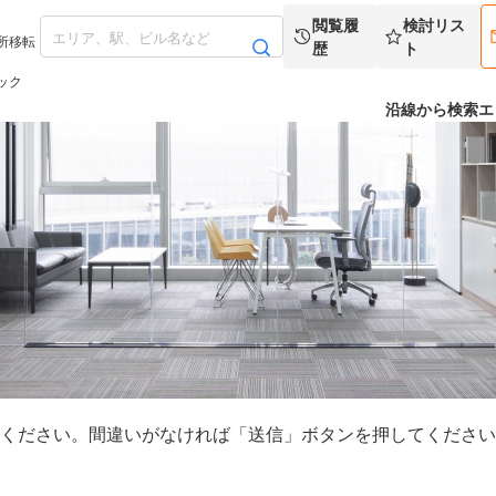
閲覧履
検討リス
所移転
歴
ト
ック
沿線から検索
エ
ください。間違いがなければ「送信」ボタンを押してください