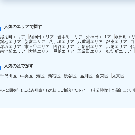
人気のエリアで探す
鍛冶町エリア
内神田エリア
岩本町エリア
外神田エリア
永田町エ
築地エリア
新富エリア
八丁堀エリア
八重洲エリア
銀座エリア
白
赤坂エリア
市ヶ谷エリア
四谷エリア
西新宿エリア
広尾エリア
代
南池袋エリア
大崎エリア
戸越エリア
五反田エリア
御徒町エリア
人気の区で探す
千代田区
中央区
港区
新宿区
渋谷区
品川区
台東区
文京区
※未公開物件もご提案可能！お気軽にご相談ください。（未公開物件は場合により