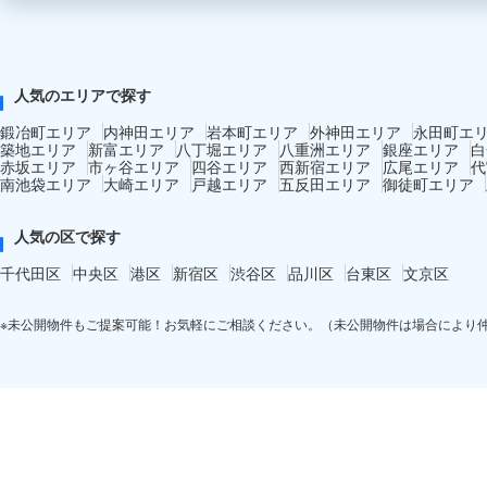
人気のエリアで探す
鍛冶町エリア
内神田エリア
岩本町エリア
外神田エリア
永田町エ
築地エリア
新富エリア
八丁堀エリア
八重洲エリア
銀座エリア
白
赤坂エリア
市ヶ谷エリア
四谷エリア
西新宿エリア
広尾エリア
代
南池袋エリア
大崎エリア
戸越エリア
五反田エリア
御徒町エリア
人気の区で探す
千代田区
中央区
港区
新宿区
渋谷区
品川区
台東区
文京区
※未公開物件もご提案可能！お気軽にご相談ください。（未公開物件は場合により