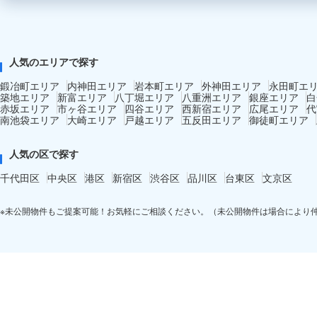
人気のエリアで探す
鍛冶町エリア
内神田エリア
岩本町エリア
外神田エリア
永田町エ
築地エリア
新富エリア
八丁堀エリア
八重洲エリア
銀座エリア
白
赤坂エリア
市ヶ谷エリア
四谷エリア
西新宿エリア
広尾エリア
代
南池袋エリア
大崎エリア
戸越エリア
五反田エリア
御徒町エリア
人気の区で探す
千代田区
中央区
港区
新宿区
渋谷区
品川区
台東区
文京区
※未公開物件もご提案可能！お気軽にご相談ください。（未公開物件は場合により