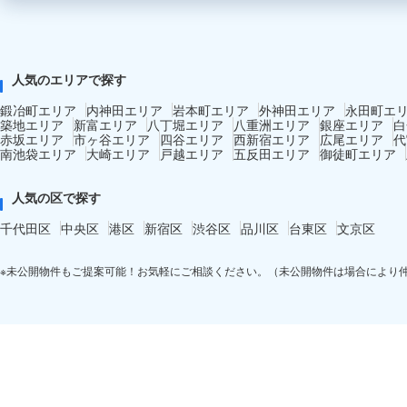
人気のエリアで探す
鍛冶町エリア
内神田エリア
岩本町エリア
外神田エリア
永田町エ
築地エリア
新富エリア
八丁堀エリア
八重洲エリア
銀座エリア
白
赤坂エリア
市ヶ谷エリア
四谷エリア
西新宿エリア
広尾エリア
代
南池袋エリア
大崎エリア
戸越エリア
五反田エリア
御徒町エリア
人気の区で探す
千代田区
中央区
港区
新宿区
渋谷区
品川区
台東区
文京区
※未公開物件もご提案可能！お気軽にご相談ください。（未公開物件は場合により